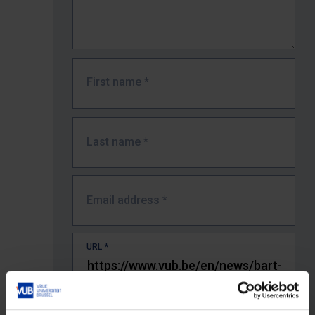
First name
*
Last name
*
Email address
*
URL
*
The full URL of the page where you encountered the error.
E.g. https://www.vub.be/nl/studeren-aan-de-vub/alle-