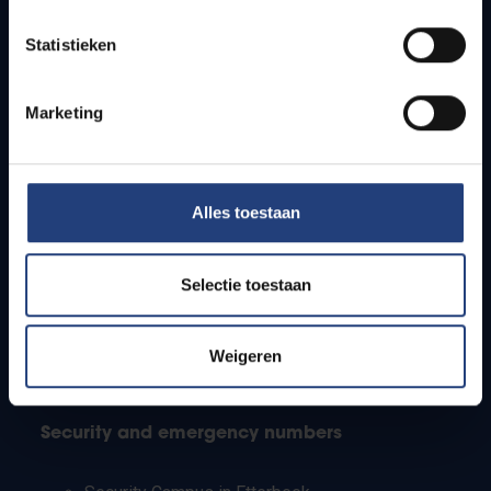
Timetables
Statistieken
How to get to the VUB campuses
Research groups
Campus facilities
Marketing
Info for
Alles toestaan
Press
Students
Staff
Selectie toestaan
PhD students
Teachers and secondary schools
Working students
Weigeren
International students
Security and emergency numbers