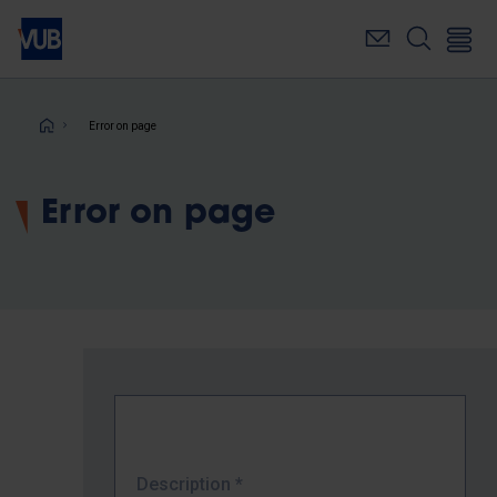
Skip
to
main
content
Breadcrumb
Error on page
Error on page
Description
*