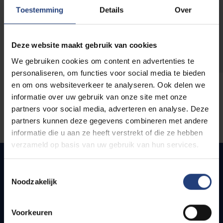
opleidingen
Toestemming
Details
Over
Deze website maakt gebruik van cookies
We gebruiken cookies om content en advertenties te
personaliseren, om functies voor social media te bieden
en om ons websiteverkeer te analyseren. Ook delen we
informatie over uw gebruik van onze site met onze
partners voor social media, adverteren en analyse. Deze
partners kunnen deze gegevens combineren met andere
informatie die u aan ze heeft verstrekt of die ze hebben
verzameld op basis van uw gebruik van hun services.
Toestemmingsselectie
Noodzakelijk
Quick links
Webmail
Voorkeuren
Jobs