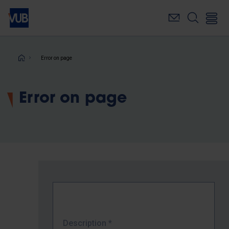
Skip
to
main
content
Breadcrumb
Error on page
Error on page
Description
*