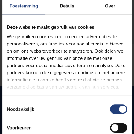
opleidingen
Toestemming
Details
Over
Deze website maakt gebruik van cookies
We gebruiken cookies om content en advertenties te
personaliseren, om functies voor social media te bieden
en om ons websiteverkeer te analyseren. Ook delen we
informatie over uw gebruik van onze site met onze
partners voor social media, adverteren en analyse. Deze
partners kunnen deze gegevens combineren met andere
informatie die u aan ze heeft verstrekt of die ze hebben
verzameld op basis van uw gebruik van hun services.
Toestemmingsselectie
Noodzakelijk
Quick links
Webmail
Voorkeuren
Jobs