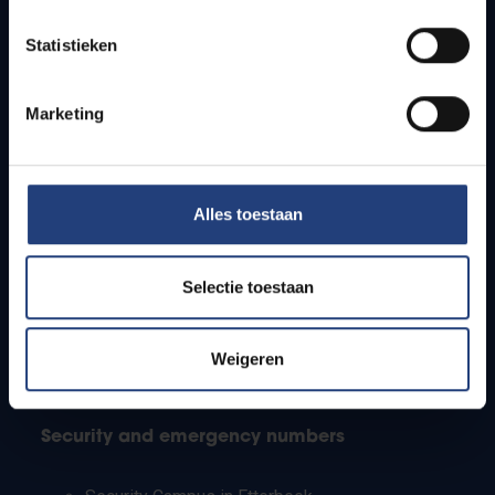
Timetables
Statistieken
How to get to the VUB campuses
Research groups
Campus facilities
Marketing
Info for
Alles toestaan
Press
Students
Staff
Selectie toestaan
PhD students
Teachers and secondary schools
Working students
Weigeren
International students
Security and emergency numbers