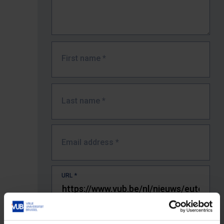
First name
*
Last name
*
Email address
*
URL
*
The full URL of the page where you encountered the error.
E.g. https://www.vub.be/nl/studeren-aan-de-vub/alle-