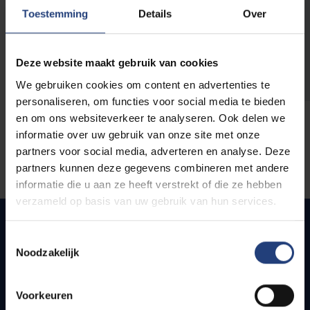
opleidingen
Toestemming
Details
Over
Deze website maakt gebruik van cookies
We gebruiken cookies om content en advertenties te
personaliseren, om functies voor social media te bieden
en om ons websiteverkeer te analyseren. Ook delen we
informatie over uw gebruik van onze site met onze
partners voor social media, adverteren en analyse. Deze
partners kunnen deze gegevens combineren met andere
informatie die u aan ze heeft verstrekt of die ze hebben
verzameld op basis van uw gebruik van hun services.
Toestemmingsselectie
Noodzakelijk
Quick links
Webmail
Voorkeuren
Jobs