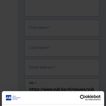
First name
*
Last name
*
Email address
*
URL
*
The full URL of the page where you encountered the error.
E.g. https://www.vub.be/nl/studeren-aan-de-vub/alle-