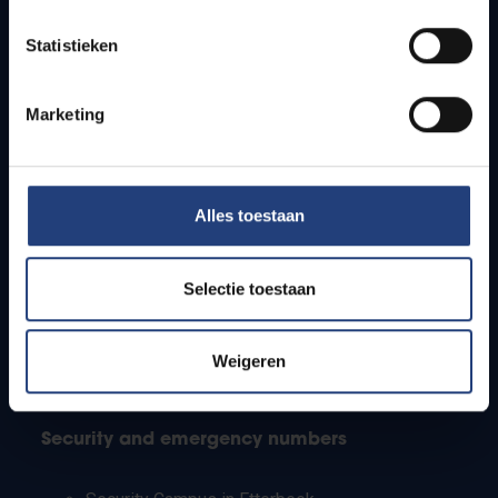
Timetables
Statistieken
How to get to the VUB campuses
Research groups
Campus facilities
Marketing
Info for
Alles toestaan
Press
Students
Staff
Selectie toestaan
PhD students
Teachers and secondary schools
Working students
Weigeren
International students
Security and emergency numbers