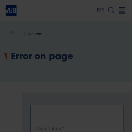
Skip
to
main
content
Breadcrumb
Error on page
Error on page
Description
*