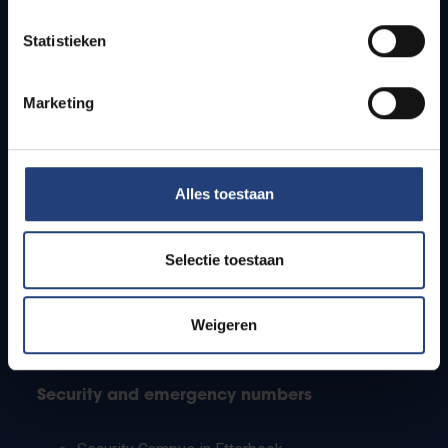
Timetables
Statistieken
How to get to the VUB campuses
Research groups
Campus facilities
Marketing
Info for
Alles toestaan
Press
Students
Staff
Selectie toestaan
PhD students
Teachers and secondary schools
Working students
Weigeren
International students
Security and emergency numbers