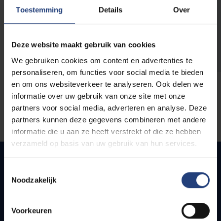
opleidingen
Toestemming
Details
Over
Deze website maakt gebruik van cookies
We gebruiken cookies om content en advertenties te
personaliseren, om functies voor social media te bieden
en om ons websiteverkeer te analyseren. Ook delen we
informatie over uw gebruik van onze site met onze
partners voor social media, adverteren en analyse. Deze
partners kunnen deze gegevens combineren met andere
informatie die u aan ze heeft verstrekt of die ze hebben
verzameld op basis van uw gebruik van hun services.
Toestemmingsselectie
Noodzakelijk
Quick links
Webmail
Voorkeuren
Jobs