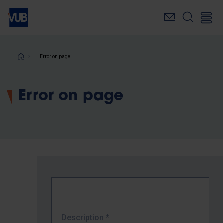
Skip
to
main
content
Breadcrumb
Error on page
Error on page
Description
*