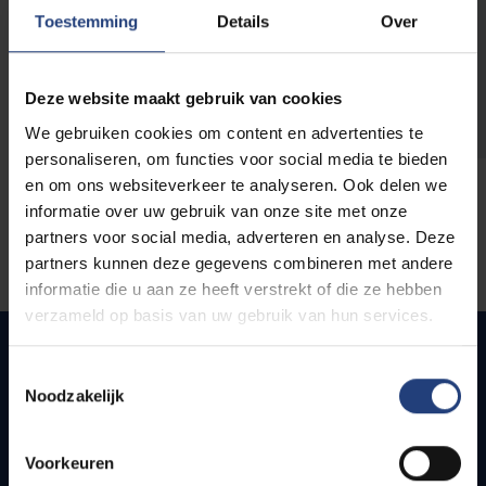
opleidingen
Toestemming
Details
Over
Deze website maakt gebruik van cookies
We gebruiken cookies om content en advertenties te
personaliseren, om functies voor social media te bieden
en om ons websiteverkeer te analyseren. Ook delen we
informatie over uw gebruik van onze site met onze
partners voor social media, adverteren en analyse. Deze
partners kunnen deze gegevens combineren met andere
informatie die u aan ze heeft verstrekt of die ze hebben
verzameld op basis van uw gebruik van hun services.
Toestemmingsselectie
Noodzakelijk
Quick links
Webmail
Voorkeuren
Jobs