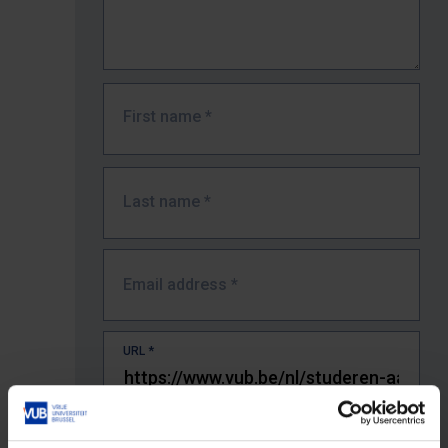
First name
*
Last name
*
Email address
*
URL
*
The full URL of the page where you encountered the error.
E.g. https://www.vub.be/nl/studeren-aan-de-vub/alle-