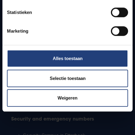
Timetables
Statistieken
How to get to the VUB campuses
Research groups
Campus facilities
Marketing
Info for
Alles toestaan
Press
Students
Staff
Selectie toestaan
PhD students
Teachers and secondary schools
Working students
Weigeren
International students
Security and emergency numbers