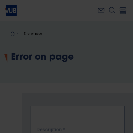
Skip
to
main
content
Breadcrumb
Error on page
Error on page
Description
*