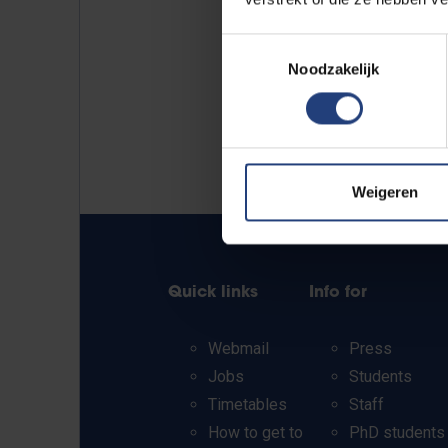
Toestemmingsselectie
Noodzakelijk
Weigeren
Quick links
Info for
Webmail
Press
Jobs
Students
Timetables
Staff
How to get to
PhD students