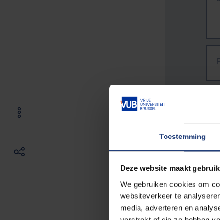
Toestemming
Deze website maakt gebruik
We gebruiken cookies om cont
websiteverkeer te analyseren
media, adverteren en analys
The f
verstrekt of die ze hebben v
E.g. 