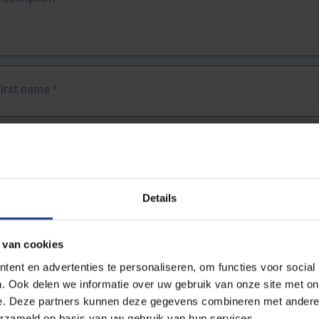
First name
*
Last name
*
Details
Email address
*
 van cookies
URL
*
ent en advertenties te personaliseren, om functies voor social
. Ook delen we informatie over uw gebruik van onze site met on
e. Deze partners kunnen deze gegevens combineren met andere i
ull URL of the page where you encountered the error.
erzameld op basis van uw gebruik van hun services.
https://www.vub.be/nl/studeren-aan-de-vub/alle-opleidingen