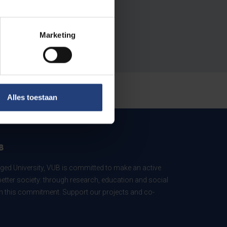
Marketing
Alles toestaan
B
ed University, VUB is committed to make an active
better society: through research, education and social
 in this commitment. Support our projects and co-