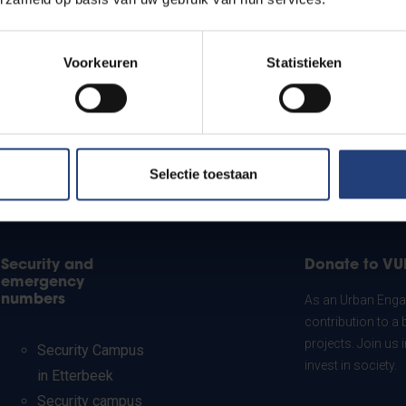
Voorkeuren
Statistieken
Selectie toestaan
Security and
Donate to VU
emergency
numbers
As an Urban Engag
contribution to a 
projects. Join us
Security Campus
invest in society.
in Etterbeek
Security campus