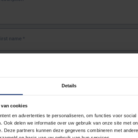
First name
*
Last name
*
Details
Email address
*
 van cookies
URL
*
ent en advertenties te personaliseren, om functies voor social
. Ook delen we informatie over uw gebruik van onze site met on
e. Deze partners kunnen deze gegevens combineren met andere i
ull URL of the page where you encountered the error.
erzameld op basis van uw gebruik van hun services.
https://www.vub.be/nl/studeren-aan-de-vub/alle-opleidingen