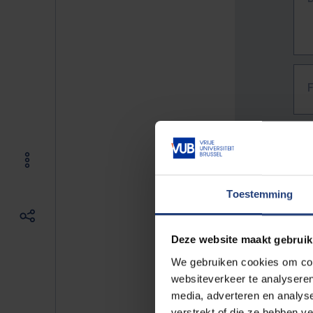
Toestemming
Deze website maakt gebruik
We gebruiken cookies om cont
websiteverkeer te analyseren
media, adverteren en analys
The f
verstrekt of die ze hebben v
E.g. 