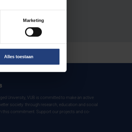
Marketing
Alles toestaan
B
ed University, VUB is committed to make an active
better society: through research, education and social
 in this commitment. Support our projects and co-