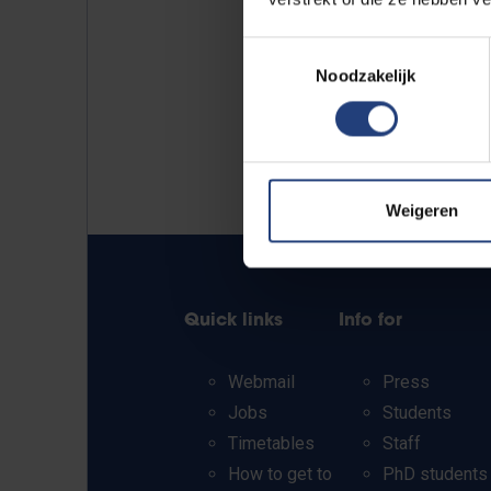
Toestemmingsselectie
Noodzakelijk
Weigeren
Quick links
Info for
Webmail
Press
Jobs
Students
Timetables
Staff
How to get to
PhD students