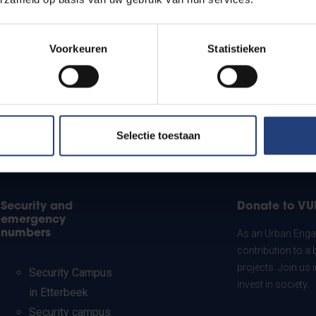
Voorkeuren
Statistieken
Selectie toestaan
Security and
Donate to VU
emergency
numbers
As an Urban Engag
contribution to a 
projects. Join us
Security Campus
invest in society.
in Etterbeek
Security campus