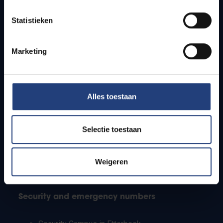
Timetables
Statistieken
How to get to the VUB campuses
Research groups
Campus facilities
Marketing
Info for
Alles toestaan
Press
Students
Staff
Selectie toestaan
PhD students
Teachers and secondary schools
Working students
Weigeren
International students
Security and emergency numbers