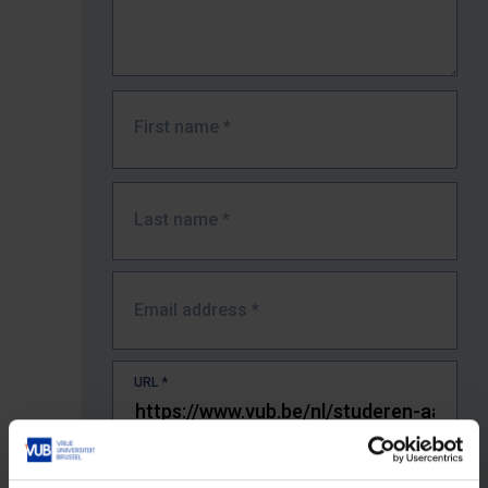
First name
*
Last name
*
Email address
*
URL
*
The full URL of the page where you encountered the error.
E.g. https://www.vub.be/nl/studeren-aan-de-vub/alle-