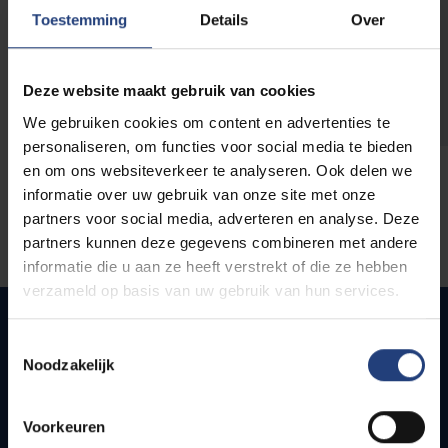
opleidingen
Toestemming
Details
Over
Deze website maakt gebruik van cookies
We gebruiken cookies om content en advertenties te
personaliseren, om functies voor social media te bieden
en om ons websiteverkeer te analyseren. Ook delen we
informatie over uw gebruik van onze site met onze
partners voor social media, adverteren en analyse. Deze
partners kunnen deze gegevens combineren met andere
informatie die u aan ze heeft verstrekt of die ze hebben
verzameld op basis van uw gebruik van hun services.
Toestemmingsselectie
Noodzakelijk
Quick links
Webmail
Voorkeuren
Jobs