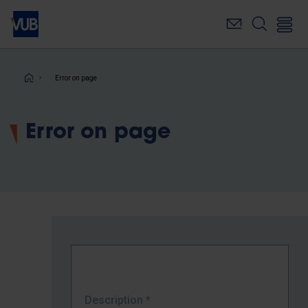
Skip
to
main
content
Breadcrumb
Error on page
Error on page
Description
*