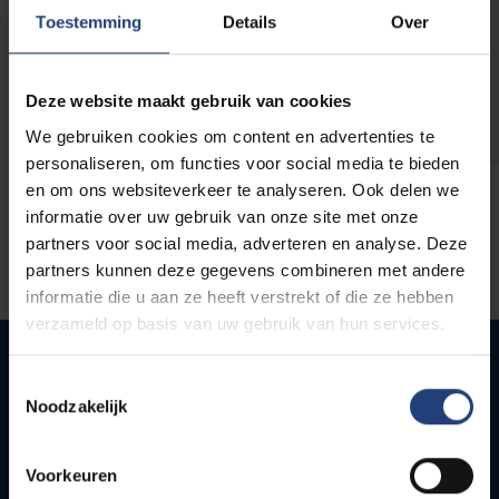
opleidingen
Toestemming
Details
Over
Deze website maakt gebruik van cookies
We gebruiken cookies om content en advertenties te
personaliseren, om functies voor social media te bieden
en om ons websiteverkeer te analyseren. Ook delen we
informatie over uw gebruik van onze site met onze
partners voor social media, adverteren en analyse. Deze
partners kunnen deze gegevens combineren met andere
informatie die u aan ze heeft verstrekt of die ze hebben
verzameld op basis van uw gebruik van hun services.
Toestemmingsselectie
Noodzakelijk
Quick links
Webmail
Voorkeuren
Jobs