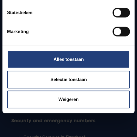
Timetables
Statistieken
How to get to the VUB campuses
Research groups
Campus facilities
Marketing
Info for
Alles toestaan
Press
Students
Staff
Selectie toestaan
PhD students
Teachers and secondary schools
Working students
Weigeren
International students
Security and emergency numbers