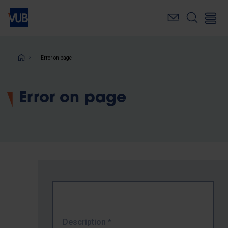
Skip
to
main
content
Breadcrumb
Error on page
Error on page
Description
*