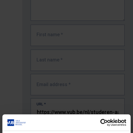
First name
*
Last name
*
Email address
*
URL
*
The full URL of the page where you encountered the error.
E.g. https://www.vub.be/nl/studeren-aan-de-vub/alle-