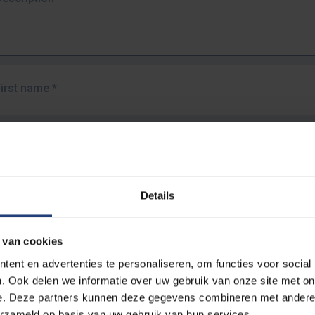
First name
*
Last name
*
Details
Email address
*
 van cookies
URL
*
ent en advertenties te personaliseren, om functies voor social
. Ook delen we informatie over uw gebruik van onze site met on
e. Deze partners kunnen deze gegevens combineren met andere i
ull URL of the page where you encountered the error.
erzameld op basis van uw gebruik van hun services.
https://www.vub.be/nl/studeren-aan-de-vub/alle-opleidingen