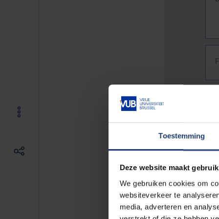
Toestemming
Deze website maakt gebruik
We gebruiken cookies om cont
websiteverkeer te analyseren
media, adverteren en analys
The f
verstrekt of die ze hebben v
E.g. 