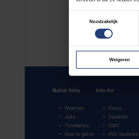
Toestemmingsselectie
Noodzakelijk
Weigeren
Quick links
Info for
Webmail
Press
Jobs
Students
Timetables
Staff
How to get to
PhD students