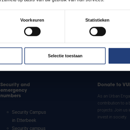
Voorkeuren
Statistieken
Selectie toestaan
Security and
Donate to VU
emergency
numbers
As an Urban Engag
contribution to a 
projects. Join us
Security Campus
invest in society.
in Etterbeek
Security campus