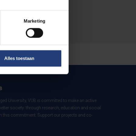
Marketing
Alles toestaan
B
ed University, VUB is committed to make an active
better society: through research, education and social
 in this commitment. Support our projects and co-