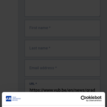
First name
*
Last name
*
Email address
*
URL
*
The full URL of the page where you encountered the error.
E.g. https://www.vub.be/nl/studeren-aan-de-vub/alle-