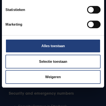
Timetables
Statistieken
How to get to the VUB campuses
Research groups
Campus facilities
Marketing
Info for
Alles toestaan
Press
Students
Staff
Selectie toestaan
PhD students
Teachers and secondary schools
Working students
Weigeren
International students
Security and emergency numbers