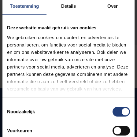
opleidingen
Toestemming
Details
Over
Deze website maakt gebruik van cookies
We gebruiken cookies om content en advertenties te
personaliseren, om functies voor social media te bieden
en om ons websiteverkeer te analyseren. Ook delen we
informatie over uw gebruik van onze site met onze
partners voor social media, adverteren en analyse. Deze
partners kunnen deze gegevens combineren met andere
informatie die u aan ze heeft verstrekt of die ze hebben
verzameld op basis van uw gebruik van hun services.
Toestemmingsselectie
Noodzakelijk
Quick links
Webmail
Voorkeuren
Jobs