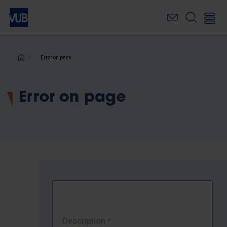
Skip
to
main
content
Breadcrumb
Error on page
Error on page
Description
*