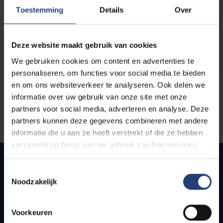
opleidingen
Toestemming
Details
Over
Deze website maakt gebruik van cookies
We gebruiken cookies om content en advertenties te
personaliseren, om functies voor social media te bieden
en om ons websiteverkeer te analyseren. Ook delen we
informatie over uw gebruik van onze site met onze
partners voor social media, adverteren en analyse. Deze
partners kunnen deze gegevens combineren met andere
informatie die u aan ze heeft verstrekt of die ze hebben
verzameld op basis van uw gebruik van hun services.
Toestemmingsselectie
Noodzakelijk
Quick links
Webmail
Voorkeuren
Jobs