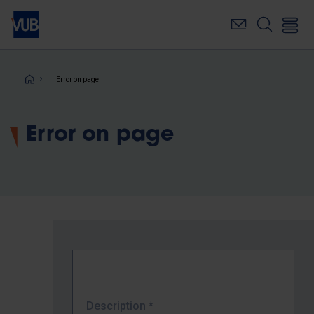
Skip
to
main
content
Breadcrumb
Error on page
Error on page
Description
*