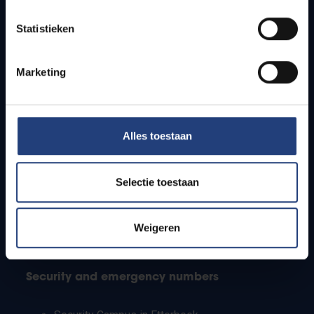
Timetables
Statistieken
How to get to the VUB campuses
Research groups
Campus facilities
Marketing
Info for
Alles toestaan
Press
Students
Staff
Selectie toestaan
PhD students
Teachers and secondary schools
Working students
Weigeren
International students
Security and emergency numbers