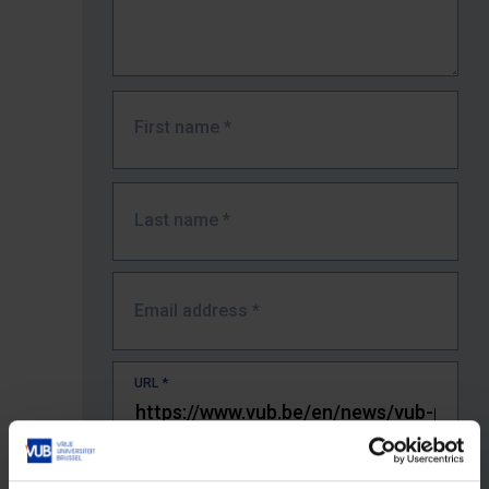
First name
*
Last name
*
Email address
*
URL
*
The full URL of the page where you encountered the error.
E.g. https://www.vub.be/nl/studeren-aan-de-vub/alle-