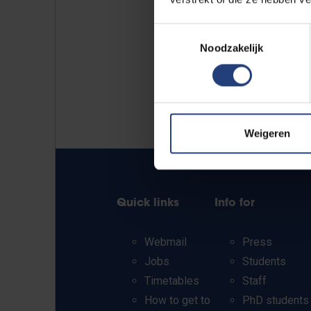
Toestemmingsselectie
Noodzakelijk
Weigeren
Quick links
Info for
Webmail
Press
Jobs
Students
Timetables
Staff
How to get to
PhD students