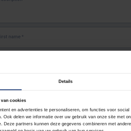
First name
*
Last name
*
Details
Email address
*
 van cookies
URL
*
ent en advertenties te personaliseren, om functies voor social
. Ook delen we informatie over uw gebruik van onze site met on
e. Deze partners kunnen deze gegevens combineren met andere i
ull URL of the page where you encountered the error.
erzameld op basis van uw gebruik van hun services.
https://www.vub.be/nl/studeren-aan-de-vub/alle-opleidingen