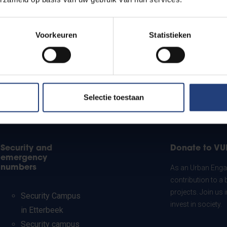
Voorkeuren
Statistieken
Selectie toestaan
Security and
Donate to VU
emergency
numbers
As an Urban Engag
contribution to a 
projects. Join us
Security Campus
invest in society.
in Etterbeek
Security campus