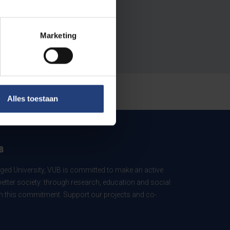
Marketing
Alles toestaan
B
ed University, VUB is committed to make an active
better society: through research, education and social
 in this commitment. Support our projects and co-