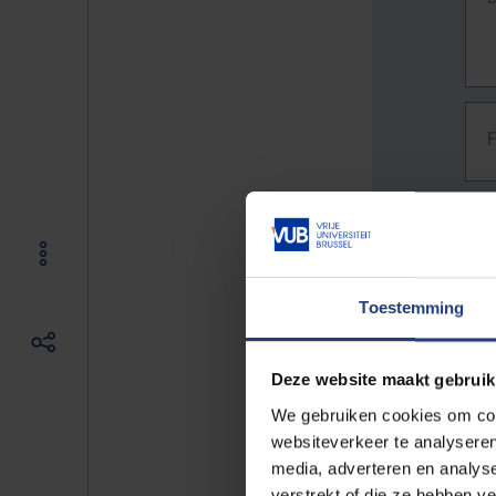
Toestemming
Deze website maakt gebruik
We gebruiken cookies om cont
websiteverkeer te analyseren
media, adverteren en analys
The f
verstrekt of die ze hebben v
E.g. 