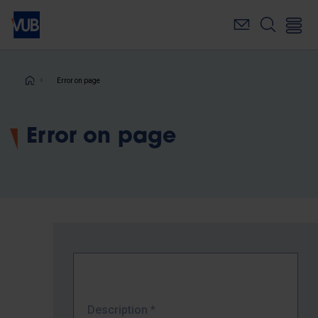
Skip
to
main
content
Breadcrumb
Error on page
Error on page
Description
*