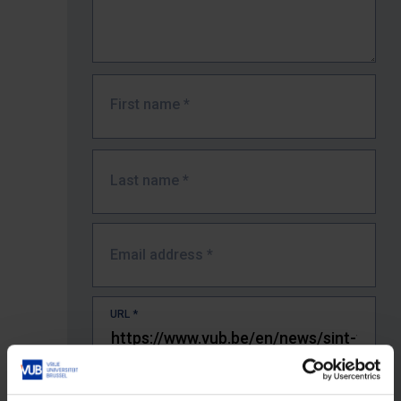
First name
*
Last name
*
Email address
*
URL
*
The full URL of the page where you encountered the error.
E.g. https://www.vub.be/nl/studeren-aan-de-vub/alle-