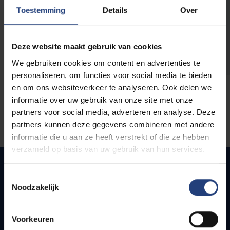
opleidingen
Toestemming
Details
Over
Deze website maakt gebruik van cookies
We gebruiken cookies om content en advertenties te
personaliseren, om functies voor social media te bieden
en om ons websiteverkeer te analyseren. Ook delen we
informatie over uw gebruik van onze site met onze
partners voor social media, adverteren en analyse. Deze
partners kunnen deze gegevens combineren met andere
informatie die u aan ze heeft verstrekt of die ze hebben
verzameld op basis van uw gebruik van hun services.
Toestemmingsselectie
Noodzakelijk
Quick links
Webmail
Voorkeuren
Jobs