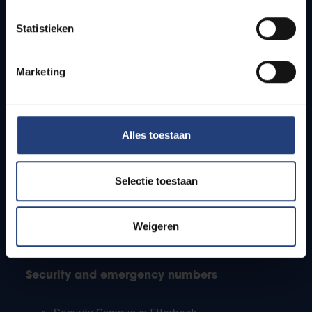
Timetables
Statistieken
How to get to the VUB campuses
Research groups
Campus facilities
Marketing
Info for
Alles toestaan
Press
Students
Staff
Selectie toestaan
PhD students
Teachers and secondary schools
Working students
Weigeren
International students
Security and emergency numbers