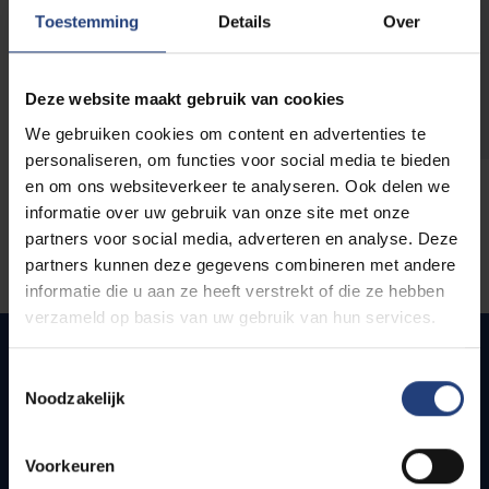
opleidingen
Toestemming
Details
Over
Deze website maakt gebruik van cookies
We gebruiken cookies om content en advertenties te
personaliseren, om functies voor social media te bieden
en om ons websiteverkeer te analyseren. Ook delen we
informatie over uw gebruik van onze site met onze
partners voor social media, adverteren en analyse. Deze
partners kunnen deze gegevens combineren met andere
informatie die u aan ze heeft verstrekt of die ze hebben
verzameld op basis van uw gebruik van hun services.
Toestemmingsselectie
Noodzakelijk
Quick links
Webmail
Voorkeuren
Jobs