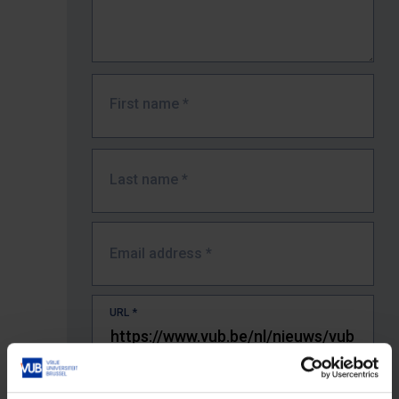
First name
*
Last name
*
Email address
*
URL
*
The full URL of the page where you encountered the error.
E.g. https://www.vub.be/nl/studeren-aan-de-vub/alle-