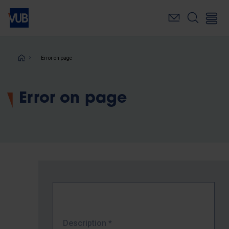
Skip
to
main
content
Breadcrumb
Error on page
Error on page
Description
*