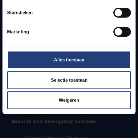
Timetables
Statistieken
How to get to the VUB campuses
Research groups
Campus facilities
Marketing
Info for
Alles toestaan
Press
Students
Staff
Selectie toestaan
PhD students
Teachers and secondary schools
Working students
Weigeren
International students
Security and emergency numbers