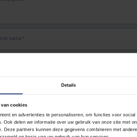
First name
*
Last name
*
Details
Email address
*
 van cookies
URL
*
ent en advertenties te personaliseren, om functies voor social
. Ook delen we informatie over uw gebruik van onze site met on
e. Deze partners kunnen deze gegevens combineren met andere i
ull URL of the page where you encountered the error.
erzameld op basis van uw gebruik van hun services.
https://www.vub.be/nl/studeren-aan-de-vub/alle-opleidingen