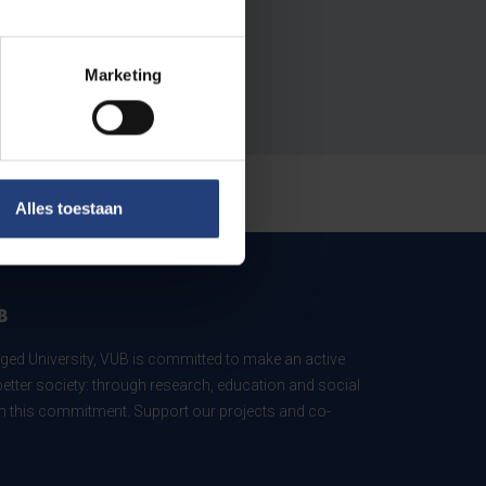
Marketing
Alles toestaan
B
ed University, VUB is committed to make an active
better society: through research, education and social
 in this commitment. Support our projects and co-