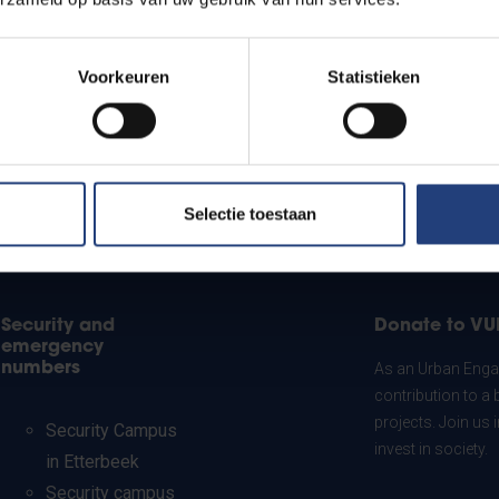
Voorkeuren
Statistieken
Selectie toestaan
Security and
Donate to VU
emergency
numbers
As an Urban Engag
contribution to a 
projects. Join us
Security Campus
invest in society.
in Etterbeek
Security campus