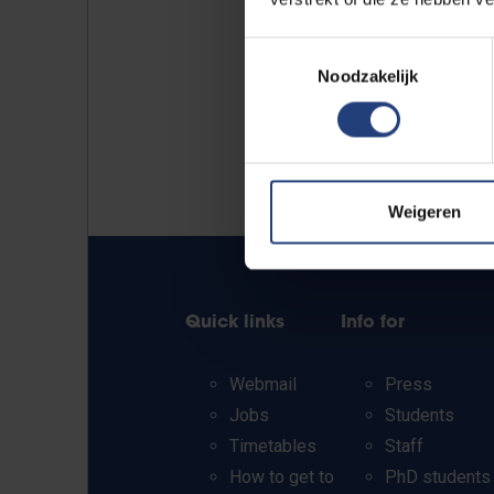
Toestemmingsselectie
Noodzakelijk
Weigeren
Quick links
Info for
Webmail
Press
Jobs
Students
Timetables
Staff
How to get to
PhD students