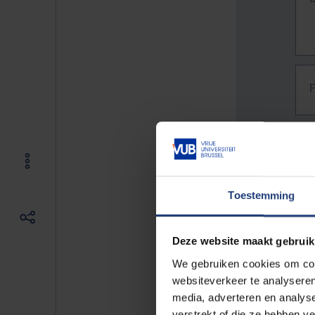
Toestemming
Deze website maakt gebruik
We gebruiken cookies om cont
websiteverkeer te analyseren
media, adverteren en analys
The f
verstrekt of die ze hebben v
E.g. 