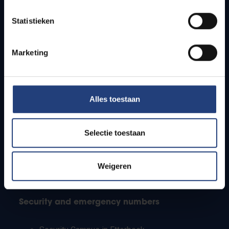
Timetables
Statistieken
How to get to the VUB campuses
Research groups
Campus facilities
Marketing
Info for
Alles toestaan
Press
Students
Staff
Selectie toestaan
PhD students
Teachers and secondary schools
Working students
Weigeren
International students
Security and emergency numbers