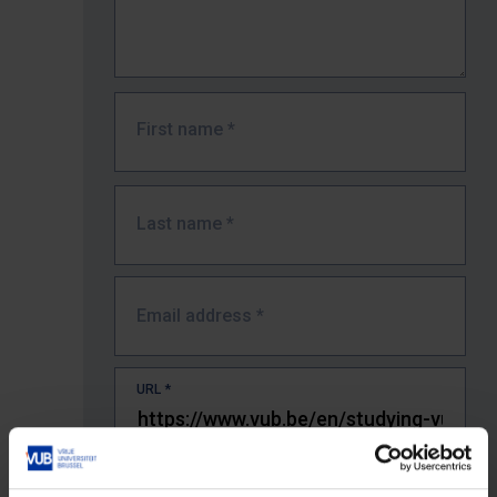
First name
*
Last name
*
Email address
*
URL
*
The full URL of the page where you encountered the error.
E.g. https://www.vub.be/nl/studeren-aan-de-vub/alle-