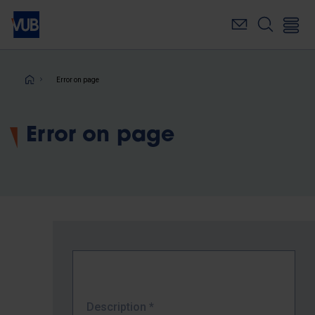
Skip
to
main
content
Breadcrumb
Error on page
Error on page
Description
*