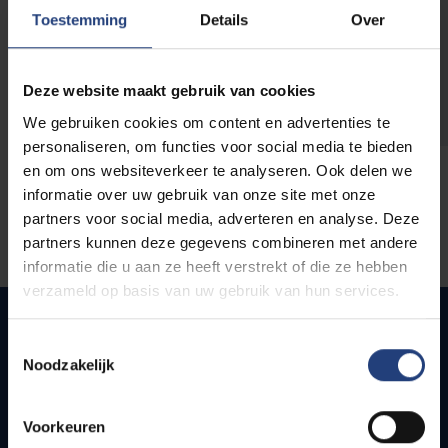
opleidingen
Toestemming
Details
Over
Deze website maakt gebruik van cookies
We gebruiken cookies om content en advertenties te
personaliseren, om functies voor social media te bieden
en om ons websiteverkeer te analyseren. Ook delen we
informatie over uw gebruik van onze site met onze
partners voor social media, adverteren en analyse. Deze
partners kunnen deze gegevens combineren met andere
informatie die u aan ze heeft verstrekt of die ze hebben
verzameld op basis van uw gebruik van hun services.
Toestemmingsselectie
Noodzakelijk
Quick links
Webmail
Voorkeuren
Jobs