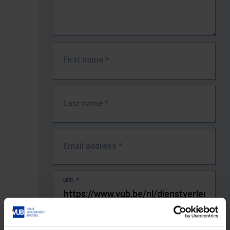
First name
*
Last name
*
Email address
*
URL
*
The full URL of the page where you encountered the error.
E.g. https://www.vub.be/nl/studeren-aan-de-vub/alle-