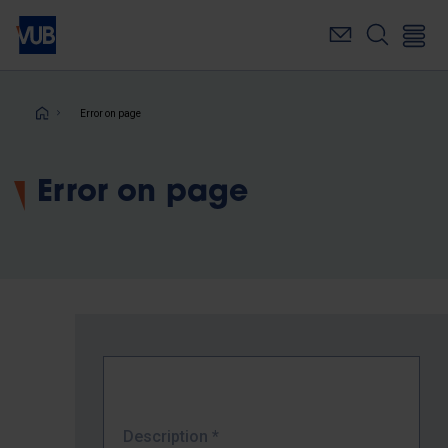
Skip
to
main
content
Breadcrumb
Error on page
Error on page
Description
*