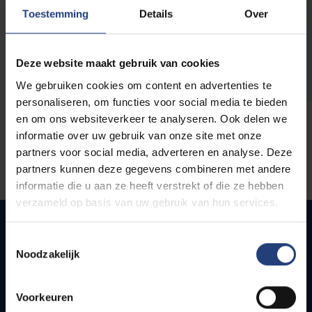
opleidingen
Toestemming
Details
Over
Deze website maakt gebruik van cookies
We gebruiken cookies om content en advertenties te
personaliseren, om functies voor social media te bieden
en om ons websiteverkeer te analyseren. Ook delen we
informatie over uw gebruik van onze site met onze
partners voor social media, adverteren en analyse. Deze
partners kunnen deze gegevens combineren met andere
informatie die u aan ze heeft verstrekt of die ze hebben
verzameld op basis van uw gebruik van hun services.
Toestemmingsselectie
Noodzakelijk
Quick links
Webmail
Voorkeuren
Jobs