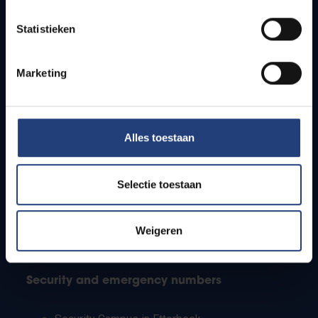
Timetables
Statistieken
How to get to the VUB campuses
Research groups
Campus facilities
Marketing
Info for
Alles toestaan
Press
Students
Staff
Selectie toestaan
PhD students
Teachers and secondary schools
Working students
Weigeren
International students
Security and emergency numbers