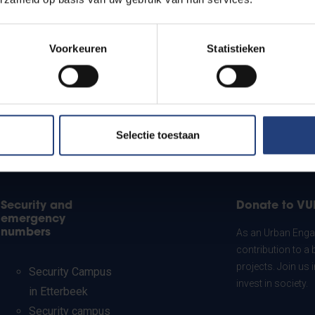
Voorkeuren
Statistieken
Selectie toestaan
Security and
Donate to VU
emergency
numbers
As an Urban Engag
contribution to a 
projects. Join us
Security Campus
invest in society.
in Etterbeek
Security campus