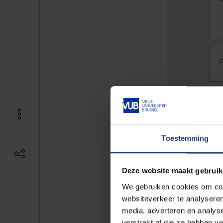
Toestemming
Deze website maakt gebruik
We gebruiken cookies om cont
websiteverkeer te analyseren
media, adverteren en analys
The f
verstrekt of die ze hebben v
E.g. 