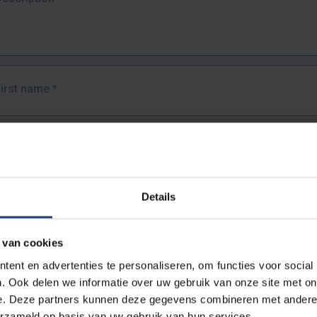
First name
*
Last name
*
Details
Email address
*
 van cookies
URL
*
ent en advertenties te personaliseren, om functies voor social
. Ook delen we informatie over uw gebruik van onze site met on
e. Deze partners kunnen deze gegevens combineren met andere i
ull URL of the page where you encountered the error.
erzameld op basis van uw gebruik van hun services.
https://www.vub.be/nl/studeren-aan-de-vub/alle-opleidingen