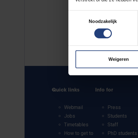
Toestemmingsselectie
Noodzakelijk
Weigeren
Quick links
Info for
Webmail
Press
Jobs
Students
Timetables
Staff
How to get to
PhD students