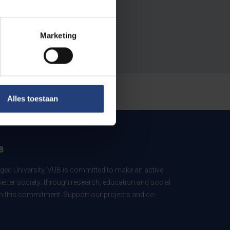
Marketing
Alles toestaan
B
ed University, VUB is committed to make an active
better society: through research, education and social
 in this commitment. Support our projects and co-