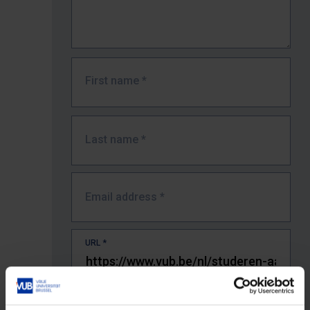
First name
*
Last name
*
Email address
*
URL
*
The full URL of the page where you encountered the error.
E.g. https://www.vub.be/nl/studeren-aan-de-vub/alle-