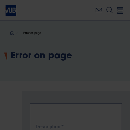
Skip
to
main
content
Breadcrumb
Error on page
Error on page
Description
*