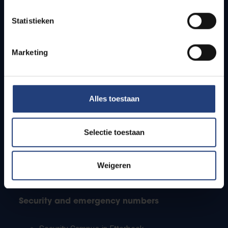
Timetables
Statistieken
How to get to the VUB campuses
Research groups
Campus facilities
Marketing
Info for
Alles toestaan
Press
Students
Staff
Selectie toestaan
PhD students
Teachers and secondary schools
Working students
Weigeren
International students
Security and emergency numbers