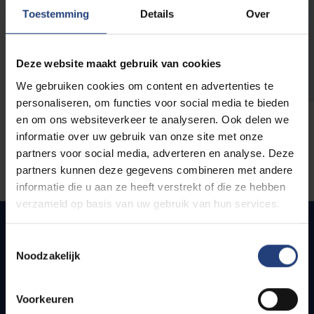
opleidingen
Toestemming
Details
Over
Deze website maakt gebruik van cookies
We gebruiken cookies om content en advertenties te
personaliseren, om functies voor social media te bieden
en om ons websiteverkeer te analyseren. Ook delen we
informatie over uw gebruik van onze site met onze
partners voor social media, adverteren en analyse. Deze
partners kunnen deze gegevens combineren met andere
informatie die u aan ze heeft verstrekt of die ze hebben
verzameld op basis van uw gebruik van hun services.
Toestemmingsselectie
Noodzakelijk
Quick links
Webmail
Voorkeuren
Jobs