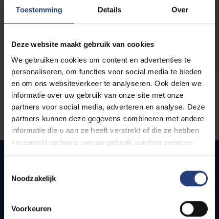
opleidingen
Toestemming
Details
Over
Deze website maakt gebruik van cookies
We gebruiken cookies om content en advertenties te
personaliseren, om functies voor social media te bieden
en om ons websiteverkeer te analyseren. Ook delen we
informatie over uw gebruik van onze site met onze
partners voor social media, adverteren en analyse. Deze
partners kunnen deze gegevens combineren met andere
informatie die u aan ze heeft verstrekt of die ze hebben
verzameld op basis van uw gebruik van hun services.
Toestemmingsselectie
Noodzakelijk
Quick links
Webmail
Voorkeuren
Jobs