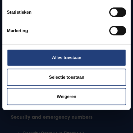
Timetables
Statistieken
How to get to the VUB campuses
Research groups
Campus facilities
Marketing
Info for
Alles toestaan
Press
Students
Staff
Selectie toestaan
PhD students
Teachers and secondary schools
Working students
Weigeren
International students
Security and emergency numbers