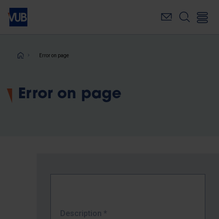
Skip
to
main
content
Breadcrumb
Error on page
Error on page
Description
*