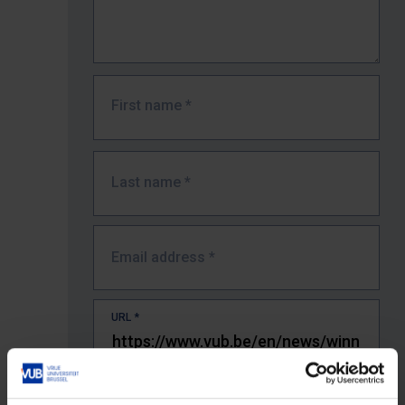
First name
*
Last name
*
Email address
*
URL
*
The full URL of the page where you encountered the error.
E.g. https://www.vub.be/nl/studeren-aan-de-vub/alle-