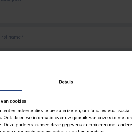
First name
*
Last name
*
Details
Email address
*
 van cookies
URL
*
ent en advertenties te personaliseren, om functies voor social
. Ook delen we informatie over uw gebruik van onze site met on
e. Deze partners kunnen deze gegevens combineren met andere i
ull URL of the page where you encountered the error.
erzameld op basis van uw gebruik van hun services.
https://www.vub.be/nl/studeren-aan-de-vub/alle-opleidingen