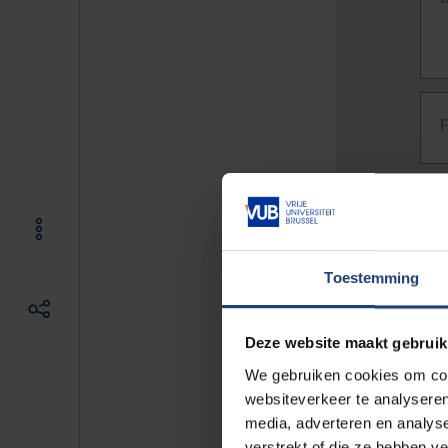
Toestemming
Deze website maakt gebruik
We gebruiken cookies om cont
websiteverkeer te analyseren
media, adverteren en analys
The f
verstrekt of die ze hebben v
E.g. 