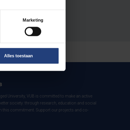
Marketing
Alles toestaan
B
ed University, VUB is committed to make an active
better society: through research, education and social
 in this commitment. Support our projects and co-