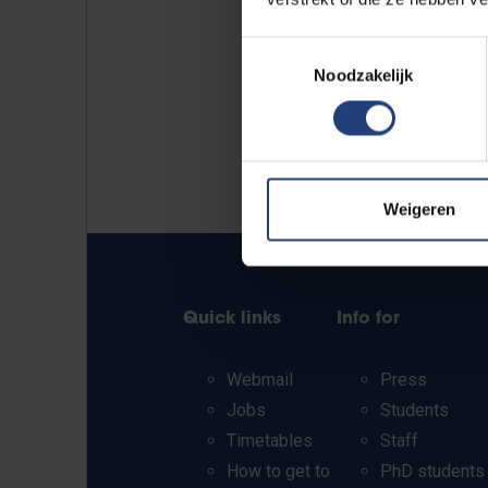
Toestemmingsselectie
Noodzakelijk
Weigeren
Quick links
Info for
Webmail
Press
Jobs
Students
Timetables
Staff
How to get to
PhD students