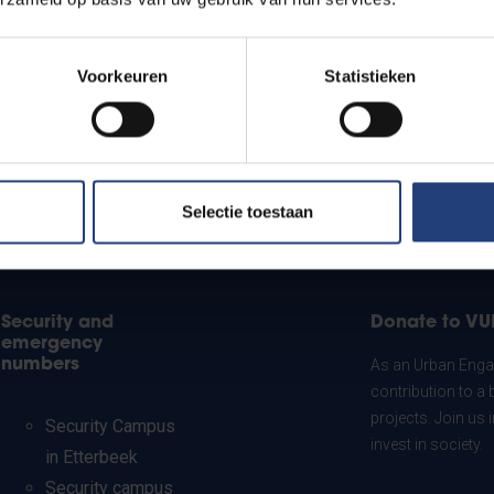
Voorkeuren
Statistieken
Selectie toestaan
Security and
Donate to VU
emergency
numbers
As an Urban Engag
contribution to a 
projects. Join us
Security Campus
invest in society.
in Etterbeek
Security campus