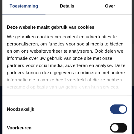
opleidingen
Toestemming
Details
Over
Deze website maakt gebruik van cookies
We gebruiken cookies om content en advertenties te
personaliseren, om functies voor social media te bieden
en om ons websiteverkeer te analyseren. Ook delen we
informatie over uw gebruik van onze site met onze
partners voor social media, adverteren en analyse. Deze
partners kunnen deze gegevens combineren met andere
informatie die u aan ze heeft verstrekt of die ze hebben
verzameld op basis van uw gebruik van hun services.
Toestemmingsselectie
Noodzakelijk
Quick links
Webmail
Voorkeuren
Jobs