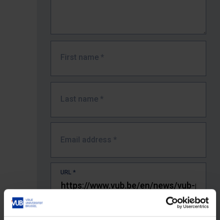
First name
*
Last name
*
Email address
*
URL
*
The full URL of the page where you encountered the error.
E.g. https://www.vub.be/nl/studeren-aan-de-vub/alle-