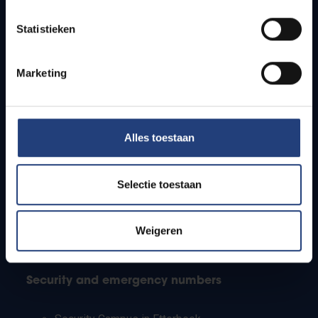
Timetables
Statistieken
How to get to the VUB campuses
Research groups
Campus facilities
Marketing
Info for
Alles toestaan
Press
Students
Staff
Selectie toestaan
PhD students
Teachers and secondary schools
Working students
Weigeren
International students
Security and emergency numbers