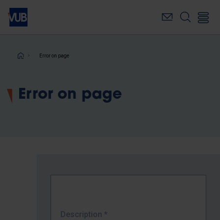
Skip
to
main
content
Breadcrumb
Error on page
Error on page
Description
*