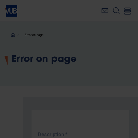
Skip
to
main
content
Breadcrumb
Error on page
Error on page
Description
*