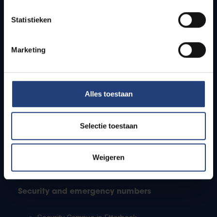
Timetables
Statistieken
How to get to the VUB campuses
Research groups
Campus facilities
Marketing
Info for
Alles toestaan
Press
Students
Staff
Selectie toestaan
PhD students
Teachers and secondary schools
Working students
Weigeren
International students
Security and emergency numbers