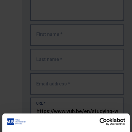
First name
*
Last name
*
Email address
*
URL
*
The full URL of the page where you encountered the error.
E.g. https://www.vub.be/nl/studeren-aan-de-vub/alle-