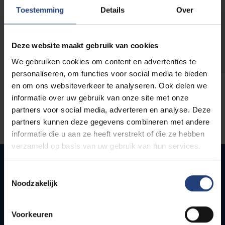
opleidingen
Toestemming
Details
Over
Deze website maakt gebruik van cookies
We gebruiken cookies om content en advertenties te
personaliseren, om functies voor social media te bieden
en om ons websiteverkeer te analyseren. Ook delen we
informatie over uw gebruik van onze site met onze
partners voor social media, adverteren en analyse. Deze
partners kunnen deze gegevens combineren met andere
informatie die u aan ze heeft verstrekt of die ze hebben
verzameld op basis van uw gebruik van hun services.
Toestemmingsselectie
Noodzakelijk
Quick links
Webmail
Voorkeuren
Jobs