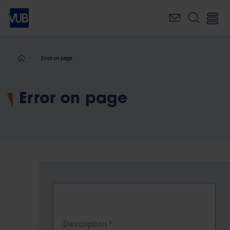
Skip
to
main
content
Breadcrumb
Error on page
Error on page
Description
*