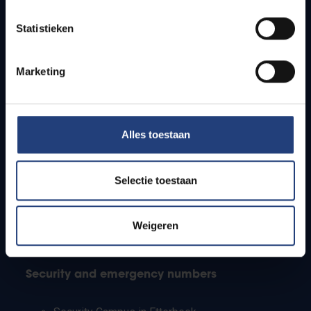
Timetables
Statistieken
How to get to the VUB campuses
Research groups
Campus facilities
Marketing
Info for
Alles toestaan
Press
Students
Staff
Selectie toestaan
PhD students
Teachers and secondary schools
Working students
Weigeren
International students
Security and emergency numbers