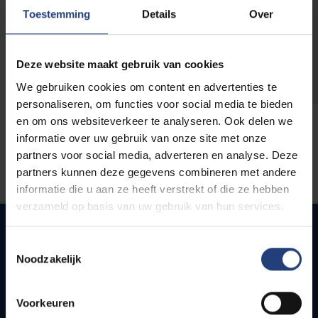
opleidingen
Toestemming
Details
Over
Deze website maakt gebruik van cookies
We gebruiken cookies om content en advertenties te
personaliseren, om functies voor social media te bieden
en om ons websiteverkeer te analyseren. Ook delen we
informatie over uw gebruik van onze site met onze
partners voor social media, adverteren en analyse. Deze
partners kunnen deze gegevens combineren met andere
informatie die u aan ze heeft verstrekt of die ze hebben
verzameld op basis van uw gebruik van hun services.
Toestemmingsselectie
Noodzakelijk
Quick links
Webmail
Voorkeuren
Jobs