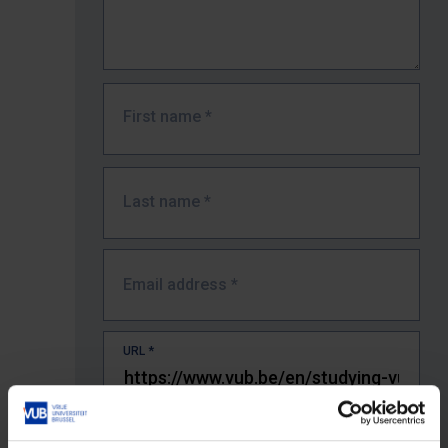
First name
*
Last name
*
Email address
*
URL
*
The full URL of the page where you encountered the error.
E.g. https://www.vub.be/nl/studeren-aan-de-vub/alle-