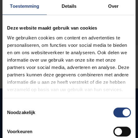
opleidingen
Toestemming
Details
Over
Deze website maakt gebruik van cookies
We gebruiken cookies om content en advertenties te
personaliseren, om functies voor social media te bieden
en om ons websiteverkeer te analyseren. Ook delen we
informatie over uw gebruik van onze site met onze
partners voor social media, adverteren en analyse. Deze
partners kunnen deze gegevens combineren met andere
informatie die u aan ze heeft verstrekt of die ze hebben
verzameld op basis van uw gebruik van hun services.
Toestemmingsselectie
Noodzakelijk
Quick links
Webmail
Voorkeuren
Jobs