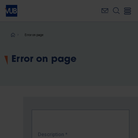
Skip
to
main
content
Breadcrumb
Error on page
Error on page
Description
*