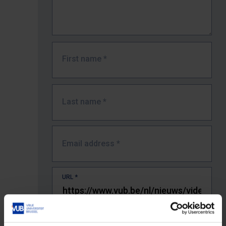
First name
*
Last name
*
Email address
*
URL
*
The full URL of the page where you encountered the error.
E.g. https://www.vub.be/nl/studeren-aan-de-vub/alle-