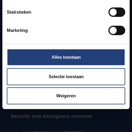
Timetables
Statistieken
How to get to the VUB campuses
Research groups
Campus facilities
Marketing
Info for
Alles toestaan
Press
Students
Staff
Selectie toestaan
PhD students
Teachers and secondary schools
Working students
Weigeren
International students
Security and emergency numbers