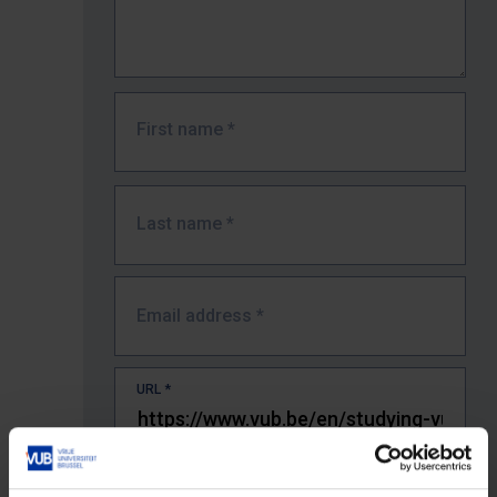
First name
*
Last name
*
Email address
*
URL
*
The full URL of the page where you encountered the error.
E.g. https://www.vub.be/nl/studeren-aan-de-vub/alle-