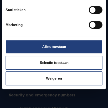
Timetables
Statistieken
How to get to the VUB campuses
Research groups
Campus facilities
Marketing
Info for
Alles toestaan
Press
Students
Staff
Selectie toestaan
PhD students
Teachers and secondary schools
Working students
Weigeren
International students
Security and emergency numbers