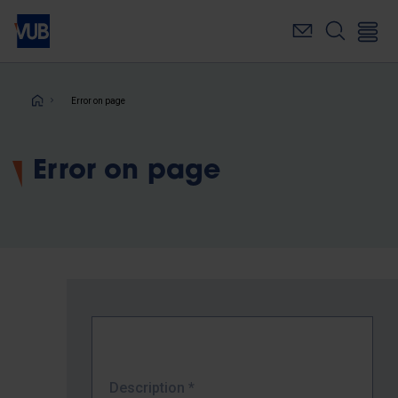
Skip
to
main
content
Breadcrumb
Error on page
Error on page
Description
*