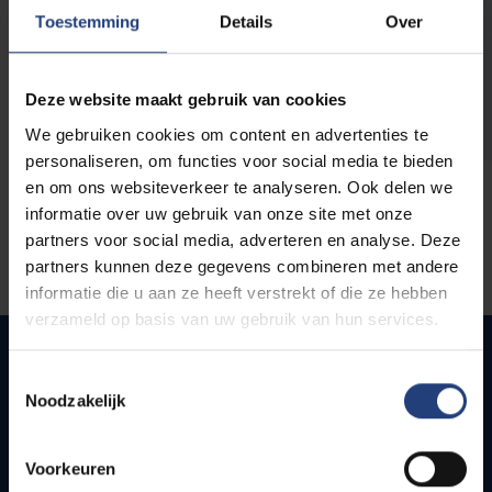
opleidingen
Toestemming
Details
Over
Deze website maakt gebruik van cookies
We gebruiken cookies om content en advertenties te
personaliseren, om functies voor social media te bieden
en om ons websiteverkeer te analyseren. Ook delen we
informatie over uw gebruik van onze site met onze
partners voor social media, adverteren en analyse. Deze
partners kunnen deze gegevens combineren met andere
informatie die u aan ze heeft verstrekt of die ze hebben
verzameld op basis van uw gebruik van hun services.
Toestemmingsselectie
Noodzakelijk
Quick links
Webmail
Voorkeuren
Jobs