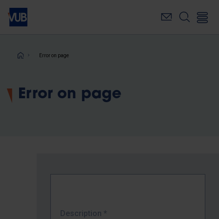
Skip
to
main
content
Breadcrumb
Error on page
Error on page
Description
*