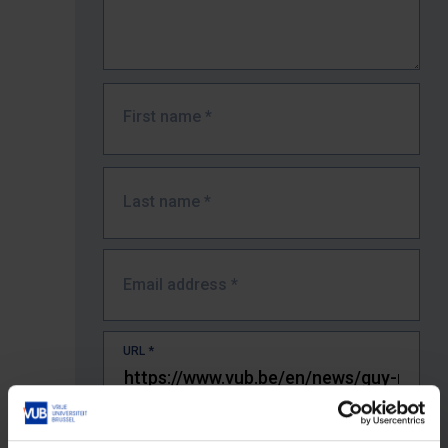
First name
*
Last name
*
Email address
*
URL
*
The full URL of the page where you encountered the error.
E.g. https://www.vub.be/nl/studeren-aan-de-vub/alle-