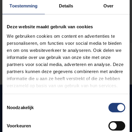
opleidingen
Toestemming
Details
Over
Deze website maakt gebruik van cookies
We gebruiken cookies om content en advertenties te
personaliseren, om functies voor social media te bieden
en om ons websiteverkeer te analyseren. Ook delen we
informatie over uw gebruik van onze site met onze
partners voor social media, adverteren en analyse. Deze
partners kunnen deze gegevens combineren met andere
informatie die u aan ze heeft verstrekt of die ze hebben
verzameld op basis van uw gebruik van hun services.
Toestemmingsselectie
Noodzakelijk
Quick links
Webmail
Voorkeuren
Jobs