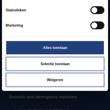
Timetables
Statistieken
How to get to the VUB campuses
Research groups
Campus facilities
Marketing
Info for
Alles toestaan
Press
Students
Staff
Selectie toestaan
PhD students
Teachers and secondary schools
Working students
Weigeren
International students
Security and emergency numbers