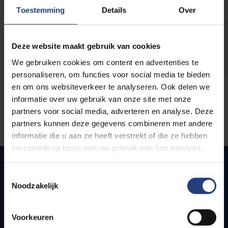
opleidingen
Toestemming
Details
Over
Deze website maakt gebruik van cookies
We gebruiken cookies om content en advertenties te
personaliseren, om functies voor social media te bieden
en om ons websiteverkeer te analyseren. Ook delen we
informatie over uw gebruik van onze site met onze
partners voor social media, adverteren en analyse. Deze
partners kunnen deze gegevens combineren met andere
informatie die u aan ze heeft verstrekt of die ze hebben
verzameld op basis van uw gebruik van hun services.
Toestemmingsselectie
Noodzakelijk
Quick links
Webmail
Voorkeuren
Jobs