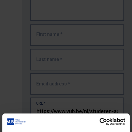
First name
*
Last name
*
Email address
*
URL
*
The full URL of the page where you encountered the error.
E.g. https://www.vub.be/nl/studeren-aan-de-vub/alle-