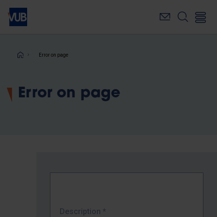
Skip
to
main
content
Breadcrumb
Error on page
Error on page
Description
*