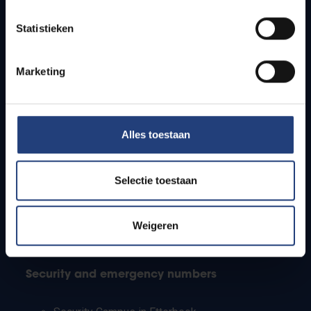
Timetables
Statistieken
How to get to the VUB campuses
Research groups
Campus facilities
Marketing
Info for
Alles toestaan
Press
Students
Staff
Selectie toestaan
PhD students
Teachers and secondary schools
Working students
Weigeren
International students
Security and emergency numbers