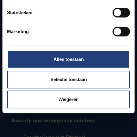
Timetables
Statistieken
How to get to the VUB campuses
Research groups
Campus facilities
Marketing
Info for
Alles toestaan
Press
Students
Staff
Selectie toestaan
PhD students
Teachers and secondary schools
Working students
Weigeren
International students
Security and emergency numbers