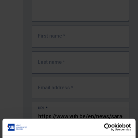
First name
*
Last name
*
Email address
*
URL
*
The full URL of the page where you encountered the error.
E.g. https://www.vub.be/nl/studeren-aan-de-vub/alle-