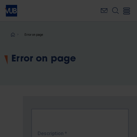
Skip
to
main
content
Breadcrumb
Error on page
Error on page
Description
*