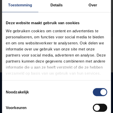
opleidingen
Toestemming
Details
Over
Deze website maakt gebruik van cookies
We gebruiken cookies om content en advertenties te
personaliseren, om functies voor social media te bieden
en om ons websiteverkeer te analyseren. Ook delen we
informatie over uw gebruik van onze site met onze
partners voor social media, adverteren en analyse. Deze
partners kunnen deze gegevens combineren met andere
informatie die u aan ze heeft verstrekt of die ze hebben
verzameld op basis van uw gebruik van hun services.
Toestemmingsselectie
Noodzakelijk
Quick links
Webmail
Voorkeuren
Jobs