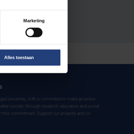
Marketing
Alles toestaan
B
ed University, VUB is committed to make an active
better society: through research, education and social
 in this commitment. Support our projects and co-