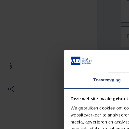
Toestemming
Deze website maakt gebruik
We gebruiken cookies om cont
websiteverkeer te analyseren
media, adverteren en analys
The f
verstrekt of die ze hebben v
E.g. 