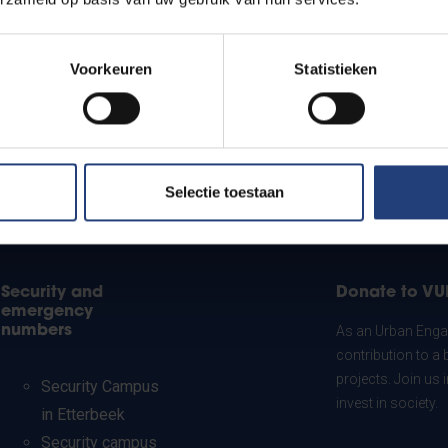
Voorkeuren
Statistieken
Selectie toestaan
Security and
Donate to VU
emergency
numbers
As an Urban Engag
contribution to a 
projects. Join us
Security Campus
invest in society.
in Etterbeek
Security campus