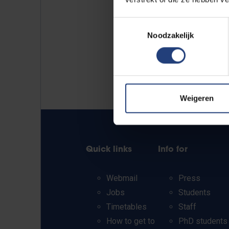
Toestemmingsselectie
Noodzakelijk
Weigeren
Quick links
Info for
Webmail
Press
Jobs
Students
Timetables
Staff
How to get to
PhD students