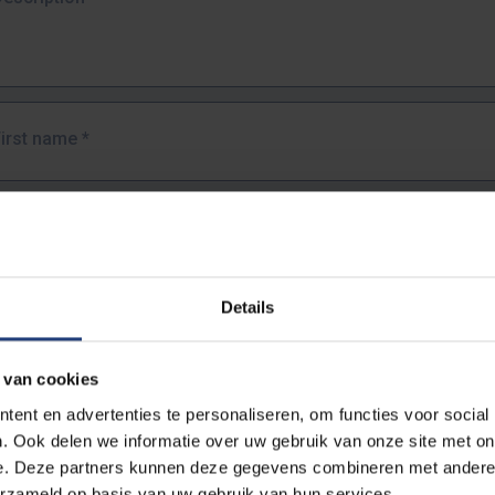
First name
*
Last name
*
Details
Email address
*
 van cookies
URL
*
ent en advertenties te personaliseren, om functies voor social
. Ook delen we informatie over uw gebruik van onze site met on
e. Deze partners kunnen deze gegevens combineren met andere i
ull URL of the page where you encountered the error.
erzameld op basis van uw gebruik van hun services.
https://www.vub.be/nl/studeren-aan-de-vub/alle-opleidingen