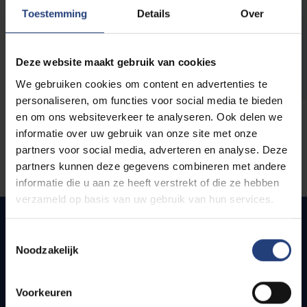
opleidingen
Toestemming
Details
Over
Deze website maakt gebruik van cookies
We gebruiken cookies om content en advertenties te
personaliseren, om functies voor social media te bieden
en om ons websiteverkeer te analyseren. Ook delen we
informatie over uw gebruik van onze site met onze
partners voor social media, adverteren en analyse. Deze
partners kunnen deze gegevens combineren met andere
informatie die u aan ze heeft verstrekt of die ze hebben
verzameld op basis van uw gebruik van hun services.
Toestemmingsselectie
Noodzakelijk
Quick links
Webmail
Voorkeuren
Jobs