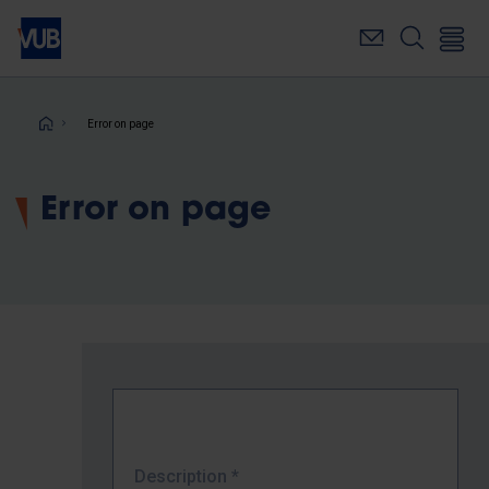
Skip
to
main
content
Breadcrumb
Error on page
Error on page
Description
*