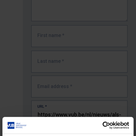
First name
*
Last name
*
Email address
*
URL
*
The full URL of the page where you encountered the error.
E.g. https://www.vub.be/nl/studeren-aan-de-vub/alle-