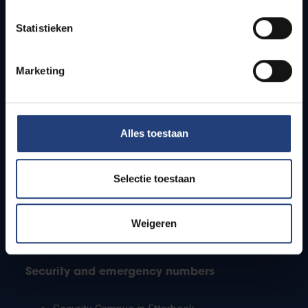
Timetables
Statistieken
How to get to the VUB campuses
Research groups
Campus facilities
Marketing
Info for
Alles toestaan
Press
Students
Staff
Selectie toestaan
PhD students
Teachers and secondary schools
Working students
Weigeren
International students
Security and emergency numbers