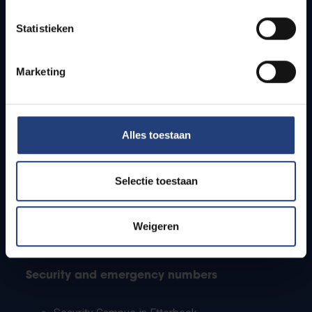
Timetables
Statistieken
How to get to the VUB campuses
Research groups
Campus facilities
Marketing
Info for
Alles toestaan
Press
Students
Staff
Selectie toestaan
PhD students
Teachers and secondary schools
Working students
Weigeren
International students
Security and emergency numbers