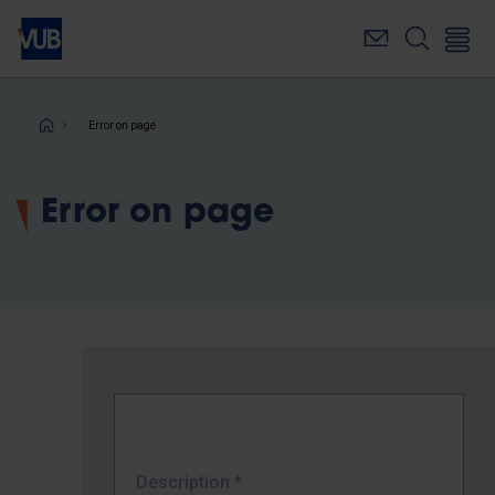
Skip
to
main
content
Breadcrumb
Error on page
Error on page
Description
*