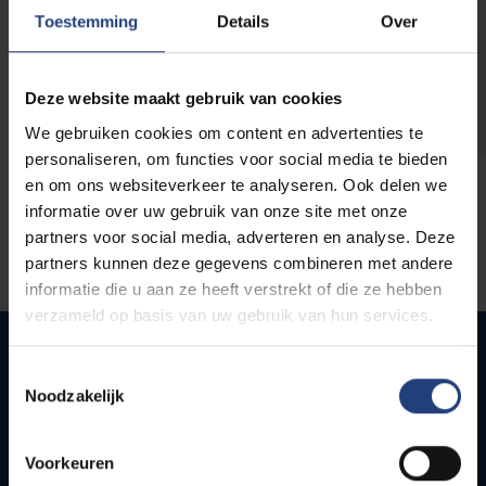
opleidingen
Toestemming
Details
Over
Deze website maakt gebruik van cookies
We gebruiken cookies om content en advertenties te
personaliseren, om functies voor social media te bieden
en om ons websiteverkeer te analyseren. Ook delen we
informatie over uw gebruik van onze site met onze
partners voor social media, adverteren en analyse. Deze
partners kunnen deze gegevens combineren met andere
informatie die u aan ze heeft verstrekt of die ze hebben
verzameld op basis van uw gebruik van hun services.
Toestemmingsselectie
Noodzakelijk
Quick links
Webmail
Voorkeuren
Jobs