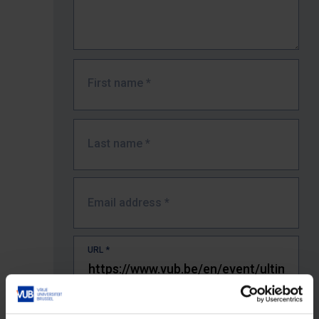
First name
*
Last name
*
Email address
*
URL
*
The full URL of the page where you encountered the error.
E.g. https://www.vub.be/nl/studeren-aan-de-vub/alle-