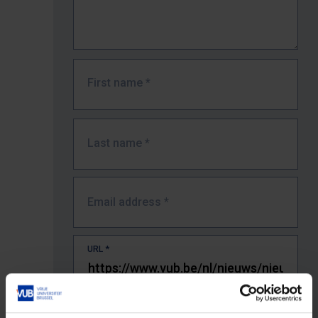
First name
*
Last name
*
Email address
*
URL
*
The full URL of the page where you encountered the error.
E.g. https://www.vub.be/nl/studeren-aan-de-vub/alle-