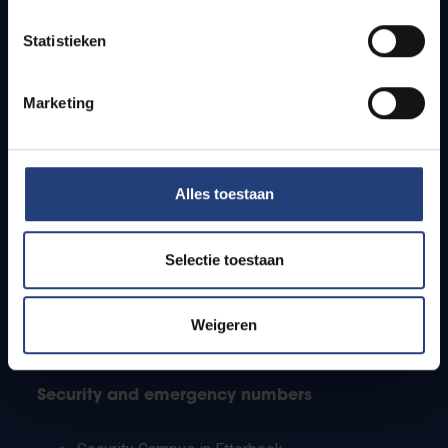
Timetables
Statistieken
How to get to the VUB campuses
Research groups
Campus facilities
Marketing
Info for
Alles toestaan
Press
Students
Staff
Selectie toestaan
PhD students
Teachers and secondary schools
Working students
Weigeren
International students
Security and emergency numbers