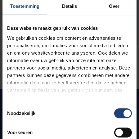
opleidingen
Toestemming
Details
Over
Deze website maakt gebruik van cookies
We gebruiken cookies om content en advertenties te
personaliseren, om functies voor social media te bieden
en om ons websiteverkeer te analyseren. Ook delen we
informatie over uw gebruik van onze site met onze
partners voor social media, adverteren en analyse. Deze
partners kunnen deze gegevens combineren met andere
informatie die u aan ze heeft verstrekt of die ze hebben
verzameld op basis van uw gebruik van hun services.
Toestemmingsselectie
Noodzakelijk
Quick links
Webmail
Voorkeuren
Jobs