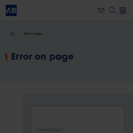
Skip
to
main
content
Breadcrumb
Error on page
Error on page
Description
*