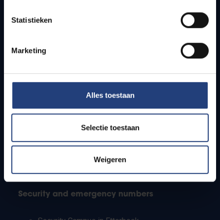
Timetables
Statistieken
How to get to the VUB campuses
Research groups
Campus facilities
Marketing
Info for
Alles toestaan
Press
Students
Staff
Selectie toestaan
PhD students
Teachers and secondary schools
Working students
Weigeren
International students
Security and emergency numbers