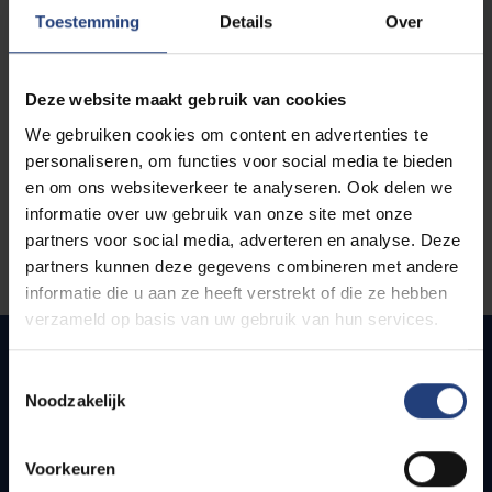
opleidingen
Toestemming
Details
Over
Deze website maakt gebruik van cookies
We gebruiken cookies om content en advertenties te
personaliseren, om functies voor social media te bieden
en om ons websiteverkeer te analyseren. Ook delen we
informatie over uw gebruik van onze site met onze
partners voor social media, adverteren en analyse. Deze
partners kunnen deze gegevens combineren met andere
informatie die u aan ze heeft verstrekt of die ze hebben
verzameld op basis van uw gebruik van hun services.
Toestemmingsselectie
Noodzakelijk
Quick links
Webmail
Voorkeuren
Jobs