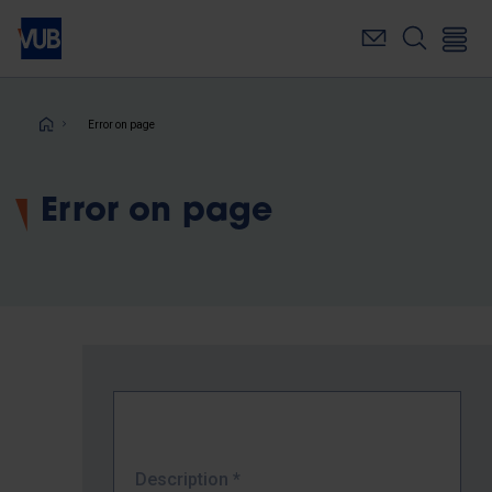
Skip
to
main
content
Breadcrumb
Error on page
Error on page
Description
*