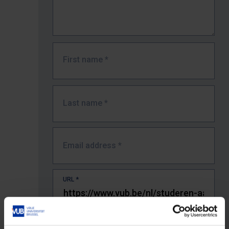
First name
*
Last name
*
Email address
*
URL
*
The full URL of the page where you encountered the error.
E.g. https://www.vub.be/nl/studeren-aan-de-vub/alle-