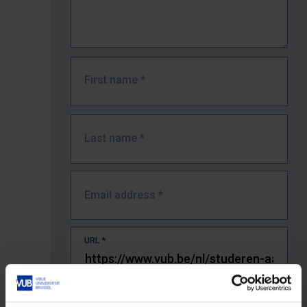
First name
*
Last name
*
Email address
*
URL
*
The full URL of the page where you encountered the error.
E.g. https://www.vub.be/nl/studeren-aan-de-vub/alle-