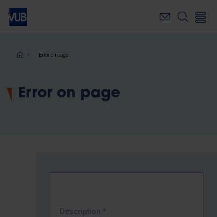
Skip
to
main
content
Breadcrumb
Error on page
Error on page
Description
*