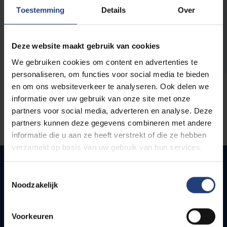
opleidingen
Toestemming
Details
Over
Deze website maakt gebruik van cookies
We gebruiken cookies om content en advertenties te
personaliseren, om functies voor social media te bieden
en om ons websiteverkeer te analyseren. Ook delen we
informatie over uw gebruik van onze site met onze
partners voor social media, adverteren en analyse. Deze
partners kunnen deze gegevens combineren met andere
informatie die u aan ze heeft verstrekt of die ze hebben
verzameld op basis van uw gebruik van hun services.
Toestemmingsselectie
Noodzakelijk
Quick links
Webmail
Voorkeuren
Jobs