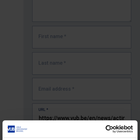
First name
*
Last name
*
Email address
*
URL
*
The full URL of the page where you encountered the error.
E.g. https://www.vub.be/nl/studeren-aan-de-vub/alle-