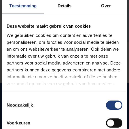
opleidingen
Toestemming
Details
Over
Deze website maakt gebruik van cookies
We gebruiken cookies om content en advertenties te
personaliseren, om functies voor social media te bieden
en om ons websiteverkeer te analyseren. Ook delen we
informatie over uw gebruik van onze site met onze
partners voor social media, adverteren en analyse. Deze
partners kunnen deze gegevens combineren met andere
informatie die u aan ze heeft verstrekt of die ze hebben
verzameld op basis van uw gebruik van hun services.
Toestemmingsselectie
Noodzakelijk
Quick links
Webmail
Voorkeuren
Jobs