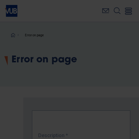
Skip
to
main
content
Breadcrumb
Error on page
Error on page
Description
*