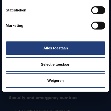
Timetables
Statistieken
How to get to the VUB campuses
Research groups
Campus facilities
Marketing
Info for
Alles toestaan
Press
Students
Staff
Selectie toestaan
PhD students
Teachers and secondary schools
Working students
Weigeren
International students
Security and emergency numbers