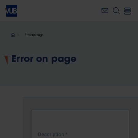
Skip
to
main
content
Breadcrumb
Error on page
Error on page
Description
*