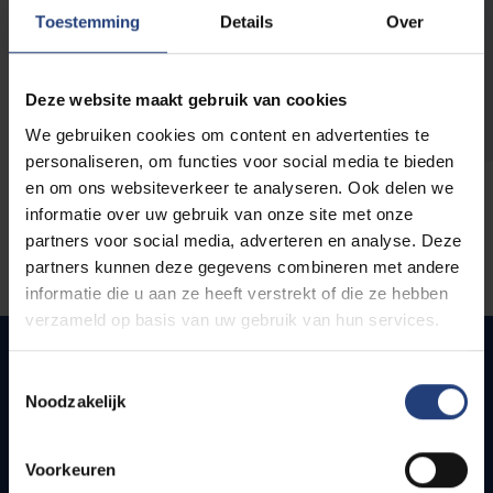
opleidingen
Toestemming
Details
Over
Deze website maakt gebruik van cookies
We gebruiken cookies om content en advertenties te
personaliseren, om functies voor social media te bieden
en om ons websiteverkeer te analyseren. Ook delen we
informatie over uw gebruik van onze site met onze
partners voor social media, adverteren en analyse. Deze
partners kunnen deze gegevens combineren met andere
informatie die u aan ze heeft verstrekt of die ze hebben
verzameld op basis van uw gebruik van hun services.
Toestemmingsselectie
Noodzakelijk
Quick links
Webmail
Voorkeuren
Jobs