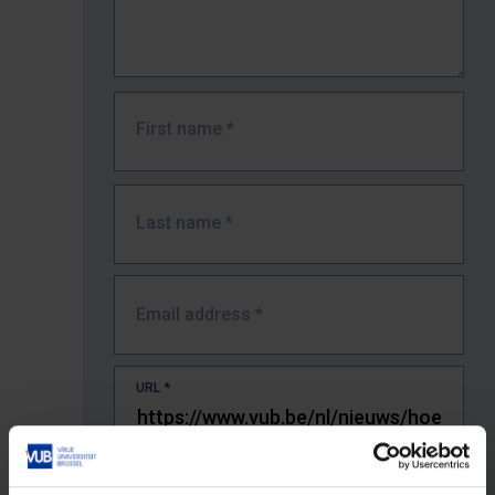
First name
*
Last name
*
Email address
*
URL
*
The full URL of the page where you encountered the error.
E.g. https://www.vub.be/nl/studeren-aan-de-vub/alle-