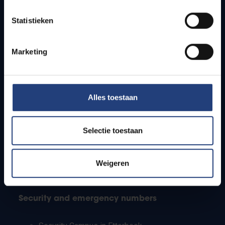
Timetables
Statistieken
How to get to the VUB campuses
Research groups
Campus facilities
Marketing
Info for
Alles toestaan
Press
Students
Staff
Selectie toestaan
PhD students
Teachers and secondary schools
Working students
Weigeren
International students
Security and emergency numbers