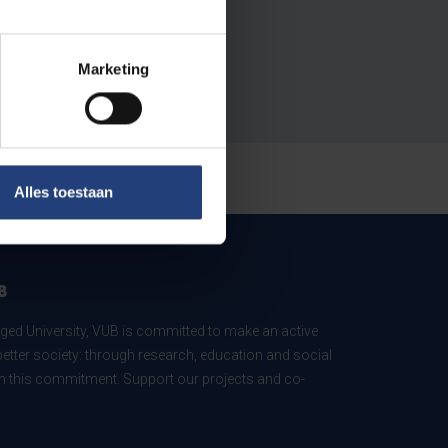
Marketing
Alles toestaan
B
ed University, VUB is committed to make an active
better society: through research, education and social
 in this commitment. Support our projects and co-