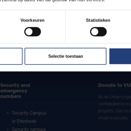
Voorkeuren
Statistieken
Selectie toestaan
Security and
Donate to VU
emergency
numbers
As an Urban Engag
contribution to a 
projects. Join us
Security Campus
invest in society.
in Etterbeek
Security campus