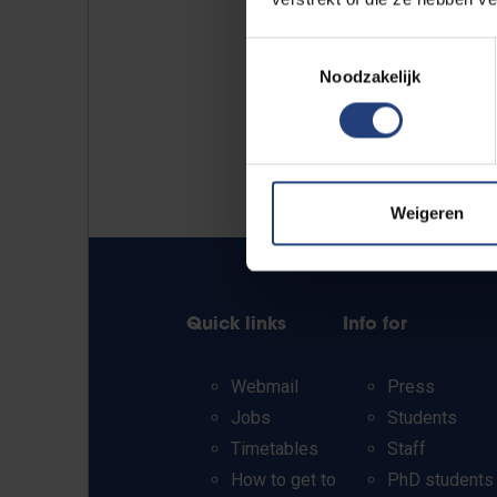
Toestemmingsselectie
Noodzakelijk
Weigeren
Quick links
Info for
Webmail
Press
Jobs
Students
Timetables
Staff
How to get to
PhD students