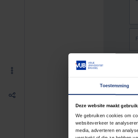
Toestemming
Deze website maakt gebruik
We gebruiken cookies om cont
websiteverkeer te analyseren
media, adverteren en analys
The f
verstrekt of die ze hebben v
E.g. 