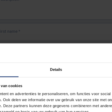
First name
*
Last name
*
Details
Email address
*
 van cookies
URL
*
ent en advertenties te personaliseren, om functies voor social
. Ook delen we informatie over uw gebruik van onze site met on
e. Deze partners kunnen deze gegevens combineren met andere i
ull URL of the page where you encountered the error.
erzameld op basis van uw gebruik van hun services.
https://www.vub.be/nl/studeren-aan-de-vub/alle-opleidingen