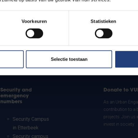
Voorkeuren
Statistieken
Selectie toestaan
Security and
Donate to VU
emergency
numbers
As an Urban Engag
contribution to a 
projects. Join us
Security Campus
invest in society.
in Etterbeek
Security campus