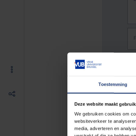
Toestemming
Deze website maakt gebruik
We gebruiken cookies om cont
websiteverkeer te analyseren
media, adverteren en analys
The f
verstrekt of die ze hebben v
E.g. 