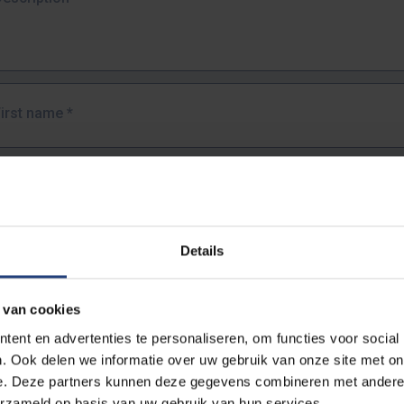
First name
*
Last name
*
Details
Email address
*
 van cookies
URL
*
ent en advertenties te personaliseren, om functies voor social
. Ook delen we informatie over uw gebruik van onze site met on
e. Deze partners kunnen deze gegevens combineren met andere i
ull URL of the page where you encountered the error.
erzameld op basis van uw gebruik van hun services.
https://www.vub.be/nl/studeren-aan-de-vub/alle-opleidingen