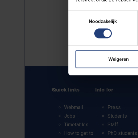
Toestemmingsselectie
Noodzakelijk
Weigeren
Quick links
Info for
Webmail
Press
Jobs
Students
Timetables
Staff
How to get to
PhD students