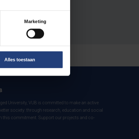
Marketing
Alles toestaan
B
ed University, VUB is committed to make an active
better society: through research, education and social
 in this commitment. Support our projects and co-