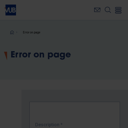
Skip
to
main
content
Breadcrumb
Error on page
Error on page
Description
*