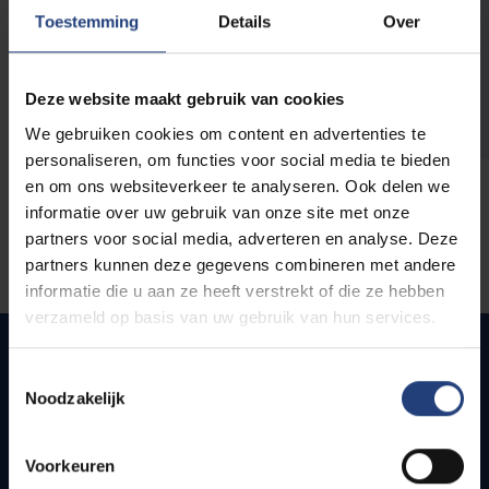
opleidingen
Toestemming
Details
Over
Deze website maakt gebruik van cookies
We gebruiken cookies om content en advertenties te
personaliseren, om functies voor social media te bieden
en om ons websiteverkeer te analyseren. Ook delen we
informatie over uw gebruik van onze site met onze
partners voor social media, adverteren en analyse. Deze
partners kunnen deze gegevens combineren met andere
informatie die u aan ze heeft verstrekt of die ze hebben
verzameld op basis van uw gebruik van hun services.
Toestemmingsselectie
Noodzakelijk
Quick links
Webmail
Voorkeuren
Jobs