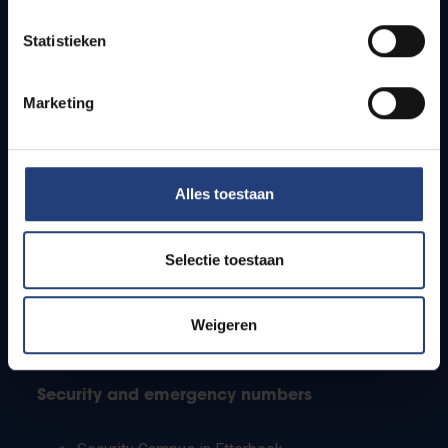
Timetables
Statistieken
How to get to the VUB campuses
Research groups
Campus facilities
Marketing
Info for
Alles toestaan
Press
Students
Staff
Selectie toestaan
PhD students
Teachers and secondary schools
Working students
Weigeren
International students
Security and emergency numbers