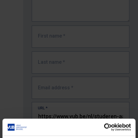
First name
*
Last name
*
Email address
*
URL
*
The full URL of the page where you encountered the error.
E.g. https://www.vub.be/nl/studeren-aan-de-vub/alle-