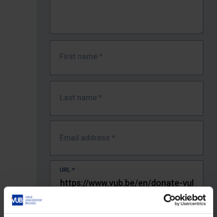
First name
*
Last name
*
Email address
*
URL
*
The full URL of the page where you encountered the error.
E.g. https://www.vub.be/nl/studeren-aan-de-vub/alle-