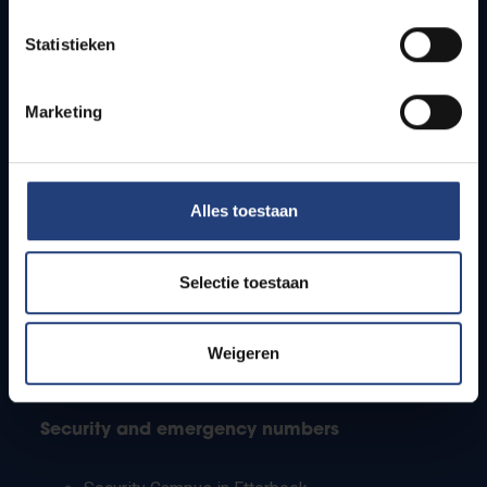
Timetables
Statistieken
How to get to the VUB campuses
Research groups
Campus facilities
Marketing
Info for
Alles toestaan
Press
Students
Staff
Selectie toestaan
PhD students
Teachers and secondary schools
Working students
Weigeren
International students
Security and emergency numbers