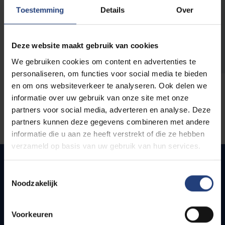
opleidingen
Toestemming
Details
Over
Deze website maakt gebruik van cookies
We gebruiken cookies om content en advertenties te
personaliseren, om functies voor social media te bieden
en om ons websiteverkeer te analyseren. Ook delen we
informatie over uw gebruik van onze site met onze
partners voor social media, adverteren en analyse. Deze
partners kunnen deze gegevens combineren met andere
informatie die u aan ze heeft verstrekt of die ze hebben
verzameld op basis van uw gebruik van hun services.
Toestemmingsselectie
Noodzakelijk
Quick links
Webmail
Voorkeuren
Jobs