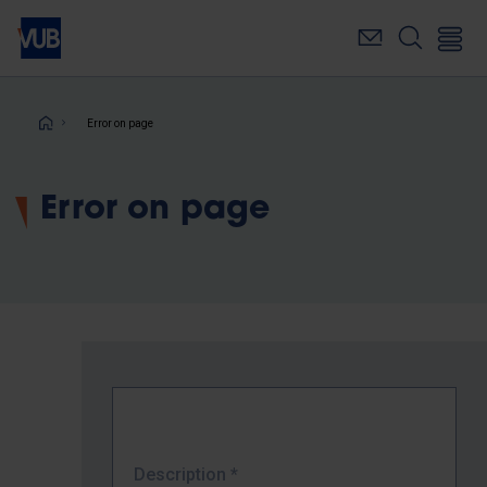
Skip
to
main
content
Breadcrumb
Error on page
Error on page
Description
*