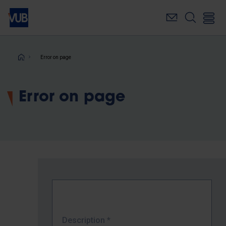
Skip
to
main
content
Breadcrumb
Error on page
Error on page
Description
*