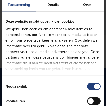
opleidingen
Toestemming
Details
Over
Deze website maakt gebruik van cookies
We gebruiken cookies om content en advertenties te
personaliseren, om functies voor social media te bieden
en om ons websiteverkeer te analyseren. Ook delen we
informatie over uw gebruik van onze site met onze
partners voor social media, adverteren en analyse. Deze
partners kunnen deze gegevens combineren met andere
informatie die u aan ze heeft verstrekt of die ze hebben
verzameld op basis van uw gebruik van hun services.
Toestemmingsselectie
Noodzakelijk
Quick links
Webmail
Voorkeuren
Jobs