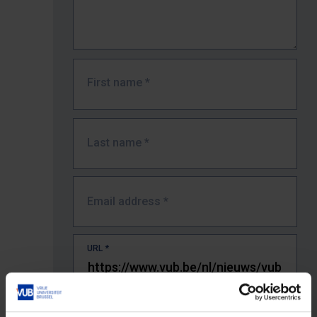
First name
*
Last name
*
Email address
*
URL
*
The full URL of the page where you encountered the error.
E.g. https://www.vub.be/nl/studeren-aan-de-vub/alle-