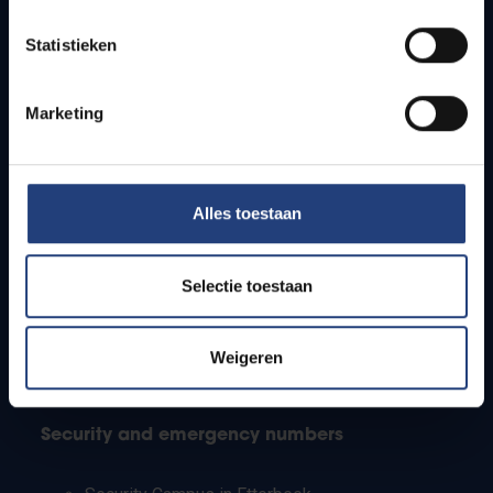
Timetables
Statistieken
How to get to the VUB campuses
Research groups
Campus facilities
Marketing
Info for
Alles toestaan
Press
Students
Staff
Selectie toestaan
PhD students
Teachers and secondary schools
Working students
Weigeren
International students
Security and emergency numbers