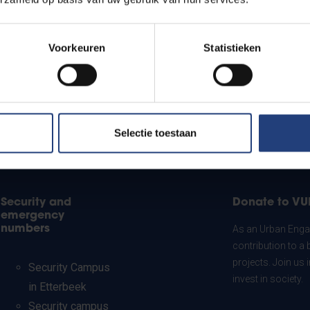
Voorkeuren
Statistieken
Selectie toestaan
Security and
Donate to VU
emergency
numbers
As an Urban Engag
contribution to a 
projects. Join us
Security Campus
invest in society.
in Etterbeek
Security campus