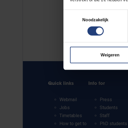
Toestemmingsselectie
Noodzakelijk
Weigeren
Quick links
Info for
Webmail
Press
Jobs
Students
Timetables
Staff
How to get to
PhD students