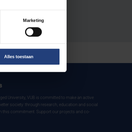
Marketing
Alles toestaan
B
ed University, VUB is committed to make an active
better society: through research, education and social
 in this commitment. Support our projects and co-