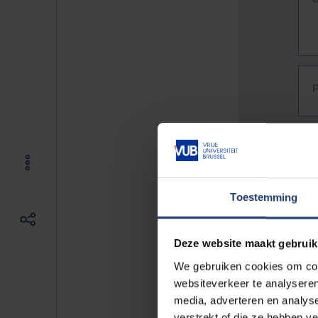
Toestemming
Deze website maakt gebruik
We gebruiken cookies om cont
websiteverkeer te analyseren
media, adverteren en analys
The f
verstrekt of die ze hebben v
E.g. 