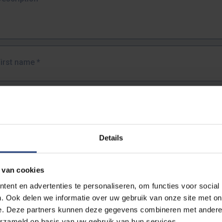
First name
*
Last name
*
Details
Email address
*
 van cookies
URL
*
ent en advertenties te personaliseren, om functies voor social
. Ook delen we informatie over uw gebruik van onze site met on
e. Deze partners kunnen deze gegevens combineren met andere i
ull URL of the page where you encountered the error.
erzameld op basis van uw gebruik van hun services.
https://www.vub.be/nl/studeren-aan-de-vub/alle-opleidingen