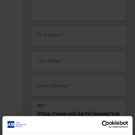
First name
*
Last name
*
Email address
*
URL
*
The full URL of the page where you encountered the error.
E.g. https://www.vub.be/nl/studeren-aan-de-vub/alle-