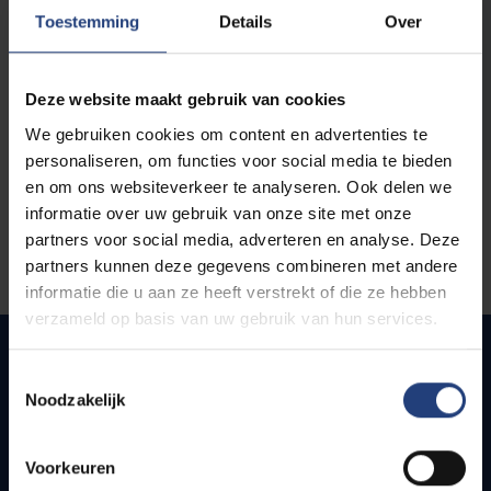
opleidingen
Toestemming
Details
Over
Deze website maakt gebruik van cookies
We gebruiken cookies om content en advertenties te
personaliseren, om functies voor social media te bieden
en om ons websiteverkeer te analyseren. Ook delen we
informatie over uw gebruik van onze site met onze
partners voor social media, adverteren en analyse. Deze
partners kunnen deze gegevens combineren met andere
informatie die u aan ze heeft verstrekt of die ze hebben
verzameld op basis van uw gebruik van hun services.
Toestemmingsselectie
Noodzakelijk
Quick links
Webmail
Voorkeuren
Jobs