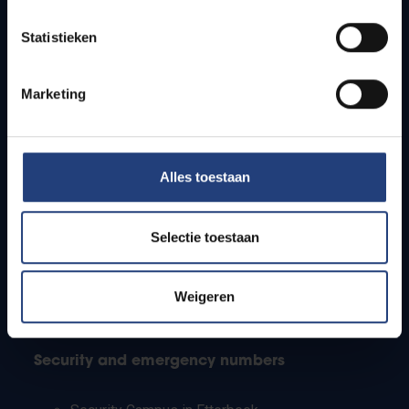
Timetables
Statistieken
How to get to the VUB campuses
Research groups
Campus facilities
Marketing
Info for
Alles toestaan
Press
Students
Staff
Selectie toestaan
PhD students
Teachers and secondary schools
Working students
Weigeren
International students
Security and emergency numbers