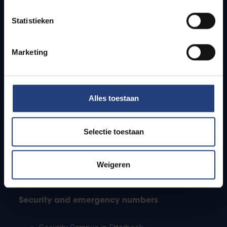
Timetables
Statistieken
How to get to the VUB campuses
Research groups
Campus facilities
Marketing
Info for
Alles toestaan
Press
Students
Staff
Selectie toestaan
PhD students
Teachers and secondary schools
Working students
Weigeren
International students
Security and emergency numbers