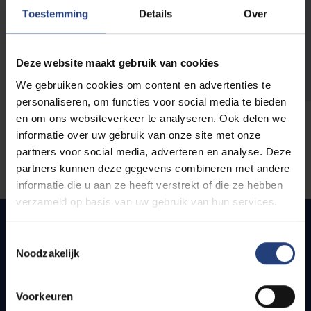
opleidingen
Toestemming
Details
Over
Deze website maakt gebruik van cookies
We gebruiken cookies om content en advertenties te
personaliseren, om functies voor social media te bieden
en om ons websiteverkeer te analyseren. Ook delen we
informatie over uw gebruik van onze site met onze
partners voor social media, adverteren en analyse. Deze
partners kunnen deze gegevens combineren met andere
informatie die u aan ze heeft verstrekt of die ze hebben
verzameld op basis van uw gebruik van hun services.
Toestemmingsselectie
Noodzakelijk
Quick links
Webmail
Voorkeuren
Jobs