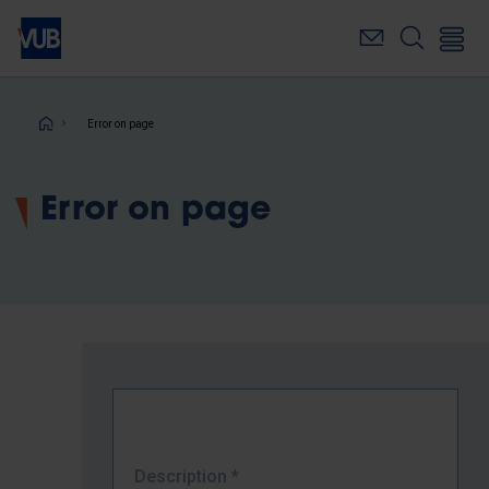
Skip
to
main
content
Breadcrumb
Error on page
Error on page
Description
*