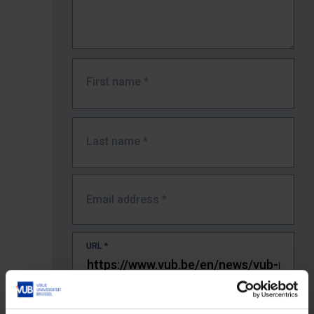
First name
*
Last name
*
Email address
*
URL
*
The full URL of the page where you encountered the error.
E.g. https://www.vub.be/nl/studeren-aan-de-vub/alle-