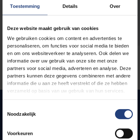
opleidingen
Toestemming
Details
Over
Deze website maakt gebruik van cookies
We gebruiken cookies om content en advertenties te
personaliseren, om functies voor social media te bieden
en om ons websiteverkeer te analyseren. Ook delen we
informatie over uw gebruik van onze site met onze
partners voor social media, adverteren en analyse. Deze
partners kunnen deze gegevens combineren met andere
informatie die u aan ze heeft verstrekt of die ze hebben
verzameld op basis van uw gebruik van hun services.
Toestemmingsselectie
Noodzakelijk
Quick links
Webmail
Voorkeuren
Jobs