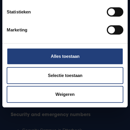
Timetables
Statistieken
How to get to the VUB campuses
Research groups
Campus facilities
Marketing
Info for
Alles toestaan
Press
Students
Staff
Selectie toestaan
PhD students
Teachers and secondary schools
Working students
Weigeren
International students
Security and emergency numbers