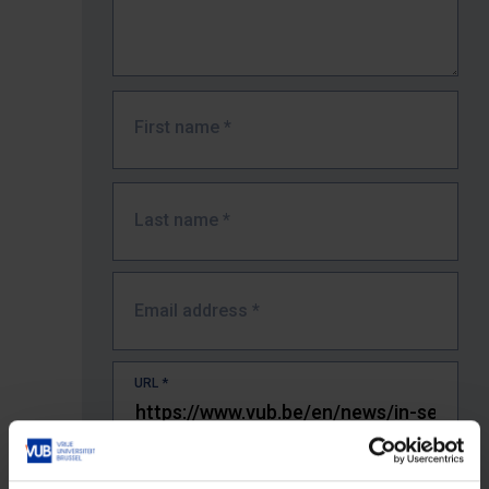
First name
*
Last name
*
Email address
*
URL
*
The full URL of the page where you encountered the error.
E.g. https://www.vub.be/nl/studeren-aan-de-vub/alle-