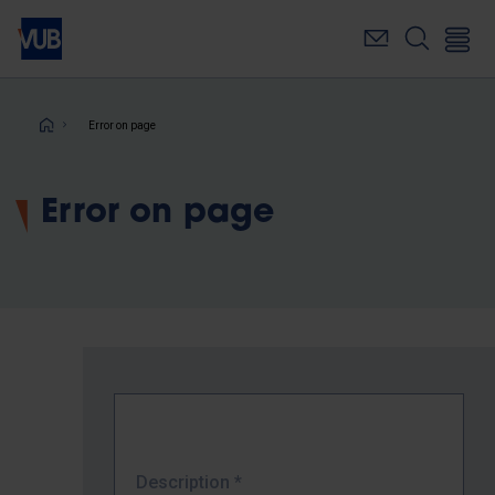
Skip
to
main
content
Breadcrumb
Error on page
Error on page
Description
*