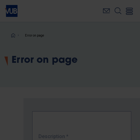
Skip
to
main
content
Breadcrumb
Error on page
Error on page
Description
*