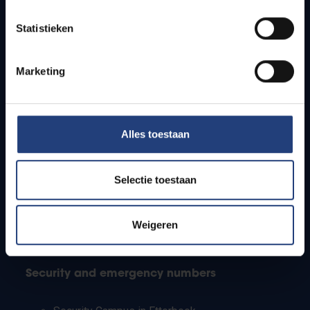
Timetables
Statistieken
How to get to the VUB campuses
Research groups
Campus facilities
Marketing
Info for
Alles toestaan
Press
Students
Staff
Selectie toestaan
PhD students
Teachers and secondary schools
Working students
Weigeren
International students
Security and emergency numbers