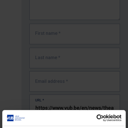
First name
*
Last name
*
Email address
*
URL
*
The full URL of the page where you encountered the error.
E.g. https://www.vub.be/nl/studeren-aan-de-vub/alle-