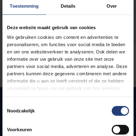
opleidingen
Toestemming
Details
Over
Deze website maakt gebruik van cookies
We gebruiken cookies om content en advertenties te
personaliseren, om functies voor social media te bieden
en om ons websiteverkeer te analyseren. Ook delen we
informatie over uw gebruik van onze site met onze
partners voor social media, adverteren en analyse. Deze
partners kunnen deze gegevens combineren met andere
informatie die u aan ze heeft verstrekt of die ze hebben
verzameld op basis van uw gebruik van hun services.
Toestemmingsselectie
Noodzakelijk
Quick links
Webmail
Voorkeuren
Jobs