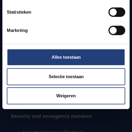
Timetables
Statistieken
How to get to the VUB campuses
Research groups
Campus facilities
Marketing
Info for
Alles toestaan
Press
Students
Staff
Selectie toestaan
PhD students
Teachers and secondary schools
Working students
Weigeren
International students
Security and emergency numbers