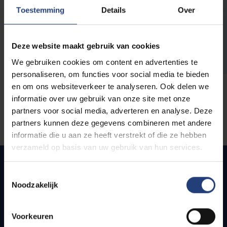
opleidingen
Toestemming
Details
Over
Deze website maakt gebruik van cookies
We gebruiken cookies om content en advertenties te
personaliseren, om functies voor social media te bieden
en om ons websiteverkeer te analyseren. Ook delen we
informatie over uw gebruik van onze site met onze
partners voor social media, adverteren en analyse. Deze
partners kunnen deze gegevens combineren met andere
informatie die u aan ze heeft verstrekt of die ze hebben
verzameld op basis van uw gebruik van hun services.
Toestemmingsselectie
Noodzakelijk
Quick links
Webmail
Voorkeuren
Jobs