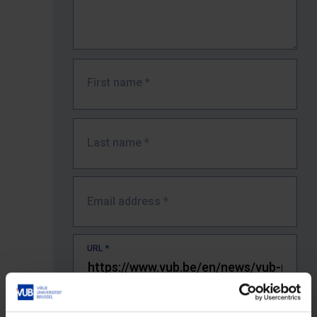
First name
*
Last name
*
Email address
*
URL
*
The full URL of the page where you encountered the error.
E.g. https://www.vub.be/nl/studeren-aan-de-vub/alle-