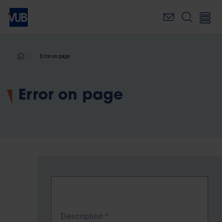
Skip
to
main
content
Breadcrumb
Error on page
Error on page
Description
*