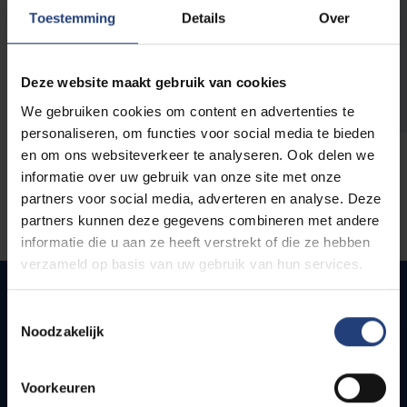
opleidingen
Toestemming
Details
Over
Deze website maakt gebruik van cookies
We gebruiken cookies om content en advertenties te
personaliseren, om functies voor social media te bieden
en om ons websiteverkeer te analyseren. Ook delen we
informatie over uw gebruik van onze site met onze
partners voor social media, adverteren en analyse. Deze
partners kunnen deze gegevens combineren met andere
informatie die u aan ze heeft verstrekt of die ze hebben
verzameld op basis van uw gebruik van hun services.
Toestemmingsselectie
Noodzakelijk
Quick links
Webmail
Voorkeuren
Jobs