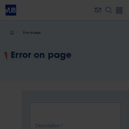
Skip
to
main
content
Breadcrumb
Error on page
Error on page
Description
*