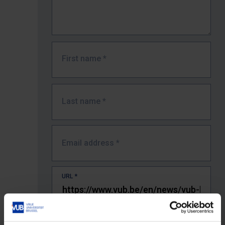
First name
*
Last name
*
Email address
*
URL
*
The full URL of the page where you encountered the error.
E.g. https://www.vub.be/nl/studeren-aan-de-vub/alle-