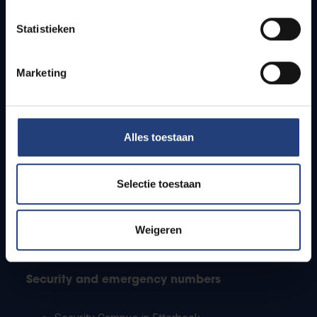
Timetables
Statistieken
How to get to the VUB campuses
Research groups
Campus facilities
Marketing
Info for
Alles toestaan
Press
Students
Staff
Selectie toestaan
PhD students
Teachers and secondary schools
Working students
Weigeren
International students
Security and emergency numbers